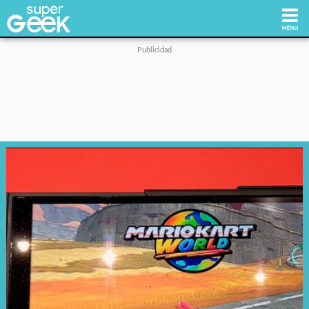
Inicio
Tecnología
Videojuegos
Reviews
Cultura Pop
Streaming
Síguenos: