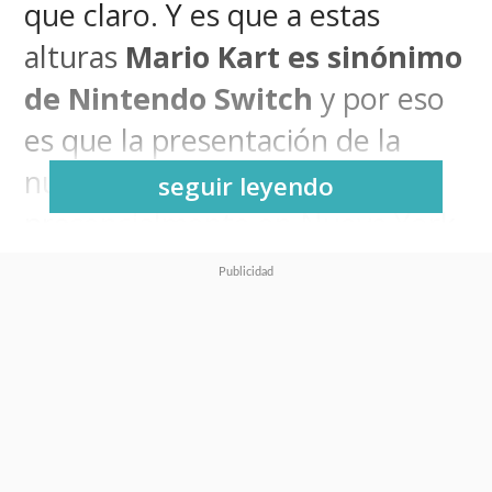
que claro. Y es que a estas
alturas
Mario Kart es sinónimo
de Nintendo Switch
y por eso
es que la presentación de la
nueva consola que vivimos
seguir leyendo
presencialmente en Nueva York
tenía que incluir sí o sí una
nueva versión de este
videojuego.
Y en algo inesperado, no
recibimos el Mario Kart 9 como