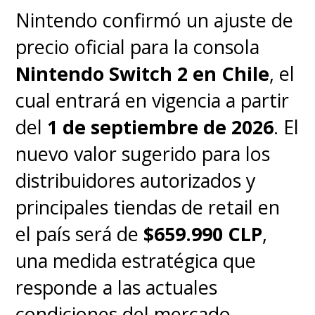
ser borrado de la carrera. Es, sin
Nintendo confirmó un ajuste de
duda alguna, el modo más
precio oficial para la consola
frenético de todos.
Nintendo Switch 2 en Chile
, el
cual entrará en vigencia a partir
Mario Kart World debutará el
5
del
1 de septiembre de 2026
. El
de junio próximo junto con la
nuevo valor sugerido para los
Nintendo Switch 2
y se
distribuidores autorizados y
venderá tanto
por separado
principales tiendas de retail en
(80 dólares, algo así como 76
el país será de
$659.990 CLP
,
mil pesos chilenos)
como en
una medida estratégica que
un bundle con la nueva consola
responde a las actuales
a un precio de
499 dólares,
condiciones del mercado