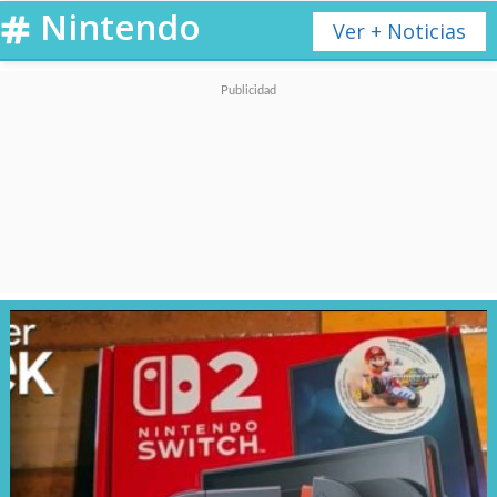
Nintendo
Ver + Noticias
Nosotros
ya tuvimos la
posibilidad de probarlo
y
obviamente no hay mucha
mayor novedad en cuanto a la
jugabilidad porque finalmente
un título de carreras de
automóviles es lo que es, pero
sí