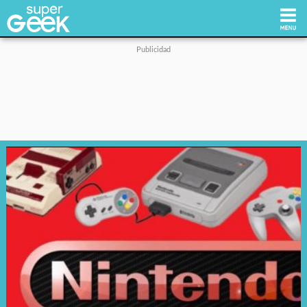
Inicio
Tecnología
Videojuegos
Reviews
Cultura Pop
Streaming
Síguenos: