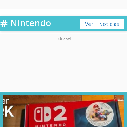
3,7%
Nintendo
3-
Google:
3,5%
Ver + Noticias
4-
Empleado público local:
3,2%
5-
Apple:
3,2%
6-
Sanrio:
3%
7-
Sony:
2,8%