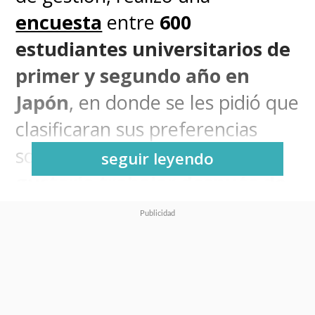
encuesta
entre
600
estudiantes universitarios de
primer y segundo año en
Japón
, en donde se les pidió que
clasificaran sus preferencias
sobre la empresa en la que les
seguir leyendo
gustaría trabajar después de
graduarse
, siendo
Nintendo
la
que ocupó el
primer puesto
.
Los datos dejan en claro la
preferencia por querer trabajar