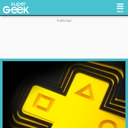
Inicio
Tecnología
Videojuegos
Reviews
Cultura Pop
Streaming
Síguenos: