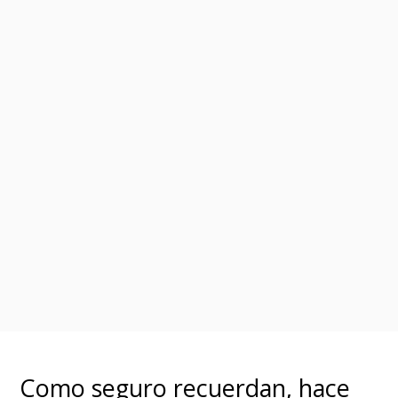
una PS5 para disfrutar el
título
. De hecho, a comienzos
de 2026, los ejecutivos de la
compañía adelantaron que la
estrategia futura estaría
enfocada en aumentar los
ingresos provenientes de
software y servicios online,
incluyendo PlayStation Plus.
Por ahora, Sony no ha
confirmado si los planes
Extra
y
Como seguro recuerdan, hace