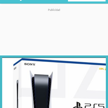
Por su parte, Sony defendió la
decisión señalando que el alza
responde al
contexto
económico global y al
aumento de costos dentro de
la industria tecnológica
.
Recordemos que durante los
últimos meses, la empresa
también incrementó el precio de
varias versiones de
PlayStation
5
y accesorios en distintos