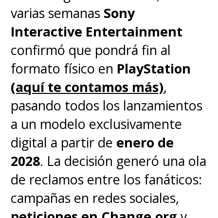
Premium
también sufrirán
varias semanas
Sony
aumentos próximamente, sin
Interactive Entertainment
embargo, el nuevo ajuste vuelve
confirmó que pondrá fin al
a encender el debate sobre el
formato físico en
PlayStation
costo creciente de los servicios
(aquí te contamos más)
,
de suscripción dentro de la
pasando todos los lanzamientos
industria gaming, especialmente
a un modelo exclusivamente
en una generación donde tanto
digital a partir de
enero de
el hardware como los servicios
2028
. La decisión generó una ola
online ya tenían un precio
de reclamos entre los fanáticos:
elevado en sus inicios.
campañas en redes sociales,
peticiones en Change.org
y