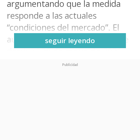
argumentando que la medida
responde a las actuales
“condiciones del mercado”. El
aumento comenzará a aplicarse
seguir leyendo
desde el
20 de mayo de 2026
en distintas regiones
seleccionadas.
Según informó la compañía, los
cambios afectarán
principalmente a los planes
cortos de
PS Plus Essential