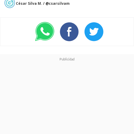
César Silva M. / @csarsilvam
anteriores
, especialmente tras
múltiples ajustes recientes.
La medida también llega en un
momento donde Sony
busca
reforzar la monetización de
su ecosistema digital, junto
con el comienzo de la
promoción de GTA 6,
sugiriendo a sus jugadores de
PS4 actualizar su equipo a