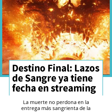
Klementieff
en la octava
película, la cual también sumará
a
Holt McCallany, Nick
Offerman, Janet McTeer
y
Hannah Waddingham
.
Paramount y Skydance
Destino Final: Lazos
informaron en octubre
de Sangre ya tiene
pasado que
Misión Imposible 8
fecha en streaming
ya no se titulará
Dead
Reckoning Part Two (Sentencia
La muerte no perdona en la
Mortal Parte Dos)
, aunque
entrega más sangrienta de la