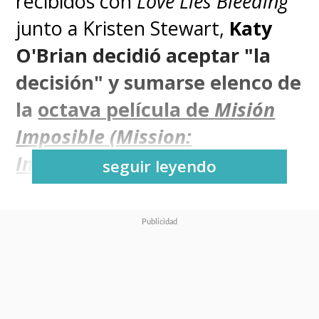
recibidos con
Love Lies Bleeding
junto a Kristen Stewart,
Katy
O'Brian decidió aceptar "la
decisión" y sumarse elenco de
la
octava película de
Misión
Imposible (Mission:
Impossible)
.
seguir leyendo
Desde
Deadline
informaron que
O'Brian, quien también es
reconocida por su rol en
The
Mandalorian
y que