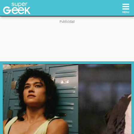
Inicio
Tecnología
Videojuegos
Reviews
Cultura Pop
Streaming
Síguenos: