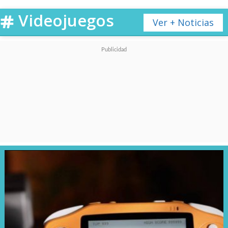
limitado.
Videojuegos
Ver + Noticias
Con esto, EA busca reconectar
con los fans más hardcore y
atraer a nuevos jugadores sin
barrera de entrada. Eso sí,
la
campaña y los modos
premium seguirán siendo
parte del juego completo
,
disponible por compra o vía
suscripción.
Además, habrá una
beta abierta el 9 y 10 de