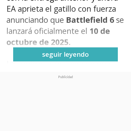
EA aprieta el gatillo con fuerza
anunciando que
Battlefield 6
se
lanzará oficialmente el
10 de
octubre de 2025.
seguir leyendo
La confirmación llegó en una
presentación especial en
YouTube
, junto al nuevo tráiler
que muestra un entorno
moderno cargado de tensión
geopolítica, destrucción
espectacular y un
multijugador