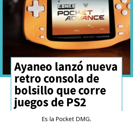
agosto
y luego
se repetirá
entre el 14 y el 17 del mismo
mes
, y que Battlefield 6 estará
disponible en
PlayStation 5, PC
y Xbox Series.
Ayaneo lanzó nueva
retro consola de
bolsillo que corre
juegos de PS2
Es la Pocket DMG.