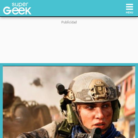
Inicio
Tecnología
Videojuegos
Reviews
Cultura Pop
Streaming
Síguenos: