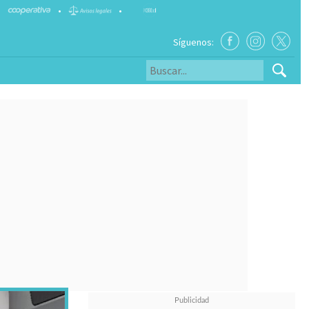
•
•
Síguenos: