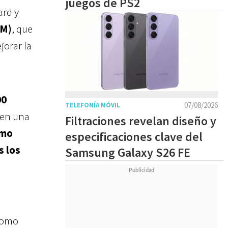
juegos de PS2
ard y
PM)
, que
jorar la
00
07/08/2026
TELEFONÍA MÓVIL
 en una
Filtraciones revelan diseño y
omo
especificaciones clave del
s los
Samsung Galaxy S26 FE
 como