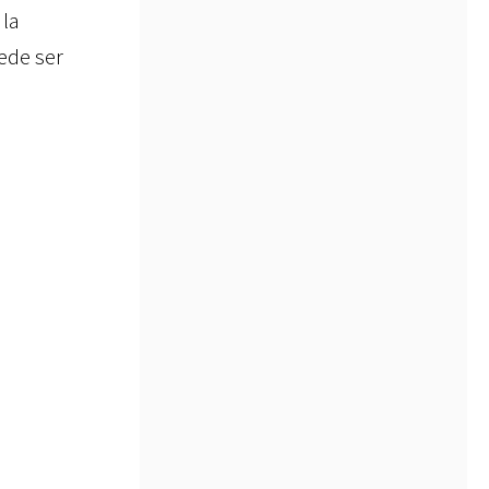
 la
ede ser