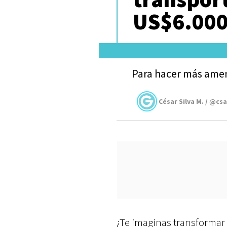
US$6.00
Para hacer más ameno
César Silva M. / @cs
¿Te imaginas transformar 