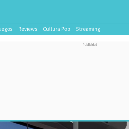
uegos
Reviews
Cultura Pop
Streaming