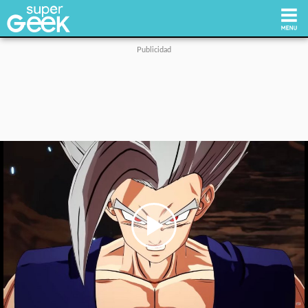
Inicio
Tecnología
Videojuegos
Reviews
Cultura Pop
Play
Video
Streaming
Síguenos: