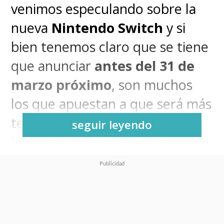
venimos especulando sobre la
nueva
Nintendo Switch
y si
bien tenemos claro que se tiene
que anunciar
antes del 31 de
marzo próximo
, son muchos
los que apuestan a que será más
temprano que tarde e incluso
seguir leyendo
hay algunos que sugieren que
será esta misma semana.
Sí, porque según el reconocido
filtrador PH Brazil que suele