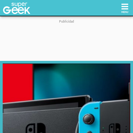
Inicio
Tecnología
Videojuegos
Reviews
Cultura Pop
Streaming
Síguenos: