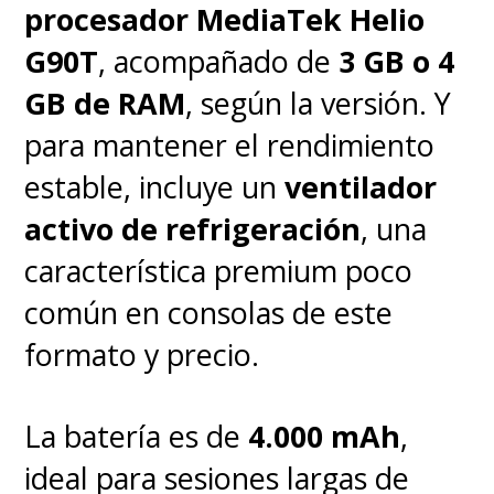
nuevas características o
procesador MediaTek Helio
funciones.
G90T
, acompañado de
3 GB o 4
GB de RAM
, según la versión. Y
para mantener el rendimiento
estable, incluye un
ventilador
activo de refrigeración
, una
característica premium poco
común en consolas de este
formato y precio.
La batería es de
4.000 mAh
,
ideal para sesiones largas de