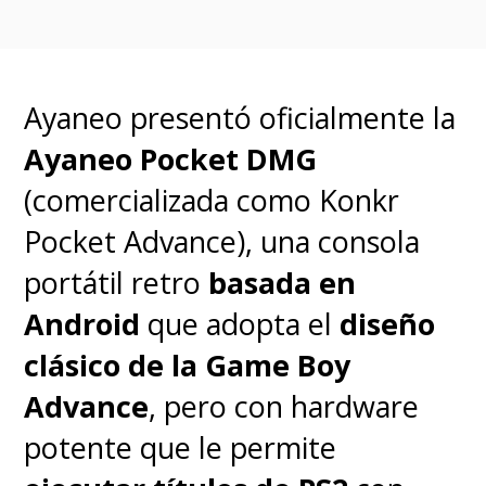
Ayaneo presentó oficialmente la
Ayaneo Pocket DMG
(comercializada como Konkr
Y para el final dejamos la
Pocket Advance), una consola
esperada
retrocompatibilidad
portátil retro
basada en
que comenzaría con el
Pro
Android
que adopta el
diseño
Controller y los Joy-Con
, y
clásico de la Game Boy
terminaría con la posibilidad de
Advance
, pero con hardware
ejecutar videojuegos tanto
potente que le permite
físicos como digitales de la