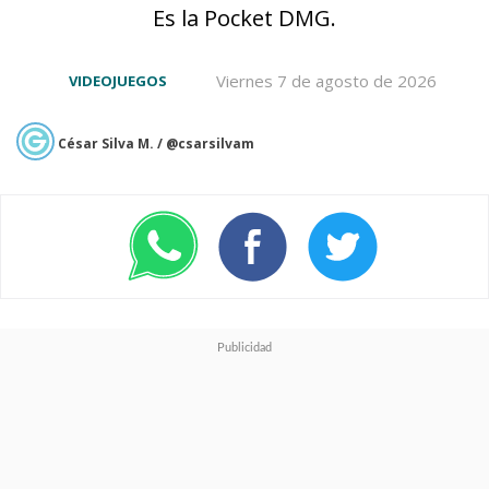
que entrega una Xbox Series
Es la Pocket DMG.
S.
Viernes 7 de agosto de 2026
VIDEOJUEGOS
César Silva M. / @csarsilvam
Si hablamos de controles, los
principales rumores aseguran