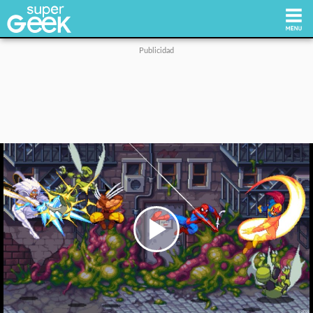
Inicio
Tecnología
Videojuegos
Reviews
Cultura Pop
Play
Video
Streaming
Síguenos: