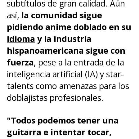
esperen ver este anime en
subtítulos de gran calidad. Aún
aquella plataforma durante este
así,
la comunidad sigue
año.
pidiendo
anime doblado en su
idioma
y la industria
La adaptación de "Uzumaki"
hispanoamericana sigue con
tendrá cuatro episodios
fuerza
, pese a la entrada de la
dirigidos por Nagahama, los
inteligencia artificial (IA) y star-
cuales contarán con la música
talents como amenazas para los
de
Colin Stetson
(
Hereditary
) y
doblajistas profesionales.
con
el propio Ito dando su voz a
uno de los personajes
, aunque
"Todos podemos tener una
todavía no se ha revelado cuál
guitarra e intentar tocar,