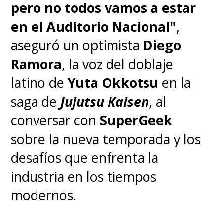
será su rol en su primer trabajo
pero no todos vamos a estar
grabando voces para un anime.
en el Auditorio Nacional"
,
aseguró un optimista
Diego
La historia, que
ya tuvo un live-
Ramora
, la voz del doblaje
action en el 2000
, nos presenta
latino de
Yuta Okkotsu
en la
los eventos que tienen lugar en
saga de
Jujutsu Kaisen
, al
un pueblo costero de Japón
conversar con
SuperGeek
llamado Kurouzu (Remolino
sobre la nueva temporada y los
Negro), afectado por una
desafíos que enfrenta la
maldición de espirales. El manga
industria en los tiempos
de 1998 entregó escenas
modernos.
inolvidables y perturbadoras,