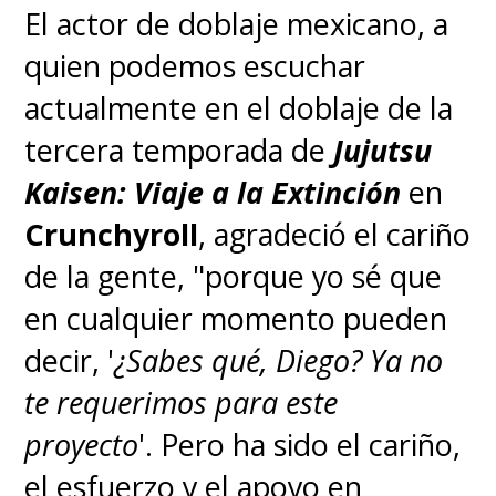
que impactan hasta hoy a los
El actor de doblaje mexicano, a
lectores apenas dan vuelta la
quien podemos escuchar
página.
actualmente en el doblaje de la
tercera temporada de
Jujutsu
Por ahora, considerando la larga
Kaisen: Viaje a la Extinción
en
espera para poder ver esta
Crunchyroll
, agradeció el cariño
miniserie, podemos volver a la
de la gente, "porque yo sé que
obra, la cual recomendamos leer
en cualquier momento pueden
en
el excelente tomo
decir, '
¿Sabes qué, Diego? Ya no
recopilatorio de todo
te requerimos para este
"Uzumaki"
que editó
Planeta
proyecto
'. Pero ha sido el cariño,
Cómic
y también la
edición
el esfuerzo y el apoyo en