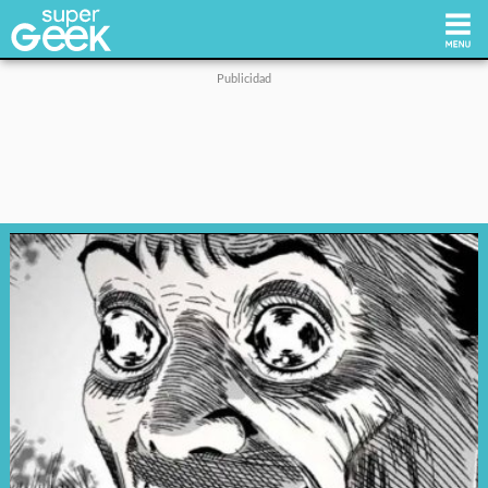
Inicio
Tecnología
Videojuegos
Reviews
Cultura Pop
Streaming
Síguenos: