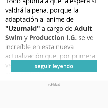
Todo apunta a que la espera sí
valdrá la pena, porque la
adaptación al anime de
"Uzumaki"
a cargo de
Adult
Swim
y
Production I.G.
se ve
increíble en esta nueva
actualización que, por primera
vez, no se trata de un
seguir leyendo
aplazamiento.
Es que el salto a la animación
de la emblemática obra del