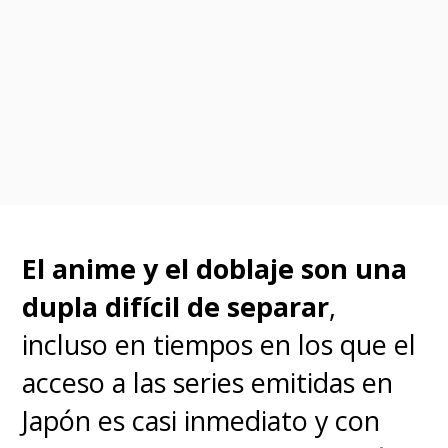
you! Coming later this
year!
https://t.co/vl8d5PLfCU
via
@YouTube
— SPIRAL CURSE DEMARCO (@Clarknova1)
July 23,
2023
El anime y el doblaje son una
Considerando que
las
dupla difícil de separar
,
producciones de Adult Swim
incluso en tiempos en los que el
llegan posteriormente al
acceso a las series emitidas en
streaming HBO Max
(o MAX),
Japón es casi inmediato y con