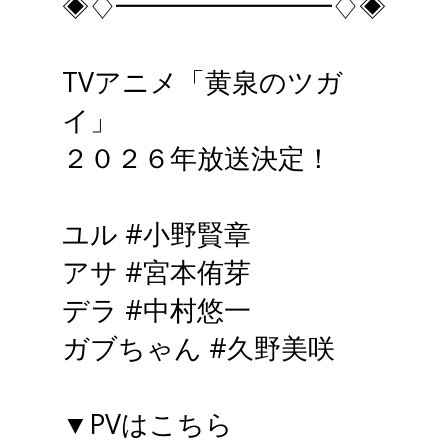
◈♢━━━━━━━━♢◈
TVアニメ「黄泉のツガ
イ」
２０２６年放送決定！
ユル
#小野賢章
アサ
#宮本侑芽
デラ
#中村悠一
ガブちゃん
#久野美咲
▼PVはこちら