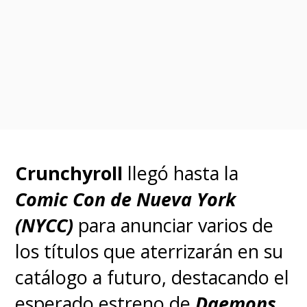
Como la historia tiene lugar en
un "barrio rojo" japonés, entre
los fans se instaló la duda y el
temor respecto a si el arco
presentaría cambios para evitar
Crunchyroll
llegó hasta la
controversias. Sin embargo,
Comic Con de Nueva York
desde
Fuji TV
, canal que emite
(NYCC)
para anunciar varios de
el anime en Japón,
ya precisaron
los títulos que aterrizarán en su
que planean emitir la serie sin
catálogo a futuro, destacando el
ninguna modificación
.
esperado estreno de
Daemons