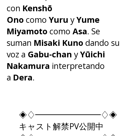
con
Kenshō
Ono
como
Yuru
y
Yume
Miyamoto
como
Asa
.
Se
suman
Misaki Kuno
dando su
voz a
Gabu-chan
y
Yūichi
Nakamura
interpretando
a
Dera
.
◈♢━━━━━━━━♢◈
キャスト解禁PV公開中