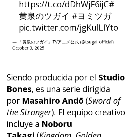
https://t.co/dDhWjF6ijC
#
黄泉のツガイ
#ヨミツガ
pic.twitter.com/jgKulLIYto
— 「黄泉のツガイ」TVアニメ公式 (@tsugai_official)
October 3, 2025
Siendo producida por el
Studio
Bones
, es una serie dirigida
por
Masahiro Andō
(
Sword of
the Stranger
). El equipo creativo
incluye a
Noboru
Takagi
(
Kingdom, Golden