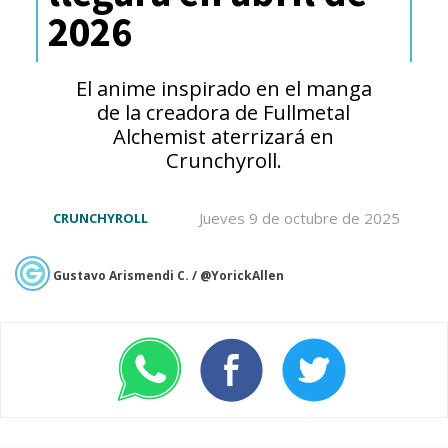
@Funimation
! ✨
2026
pic.twitter.com/WIhQJsQBE7
El anime inspirado en el manga
— Demon Slayer: Kimetsu no Yaiba (English)
de la creadora de Fullmetal
(@DemonSlayerUSA)
December 1, 2021
Alchemist aterrizará en
Crunchyroll.
En esta historia, "Tanjiro",
Jueves 9 de octubre de 2025
CRUNCHYROLL
"Inosuke" y "Zenitsu"
Gustavo Arismendi C. / @YorickAllen
acompañarán a
"Uzui", el Pilar
del Sonido
, en una nueva
misión para ayudar en la
búsqueda de las esposas
desaparecidas de Yoshiwara,