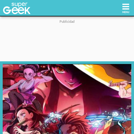
Inicio
Tecnología
Videojuegos
Reviews
Cultura Pop
Streaming
Síguenos: