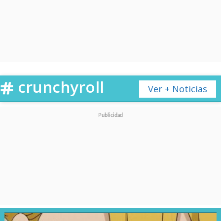
reveló un breve adelanto que
nos recuerda la fecha de
estreno y anticipa lo que
podremos ver en los nuevos
crunchyroll
capítulos del popular anime
Ver + Noticias
producido por el estudio
ufotable
.
Y todo comenzará con
un
episodio especial de una hora
este domingo y
podremos
seguir el nuevo arco en las