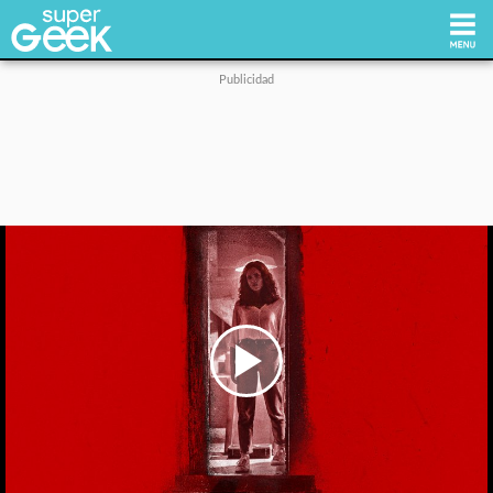
Inicio
Tecnología
Videojuegos
Reviews
Cultura Pop
Play
Video
Streaming
Síguenos: