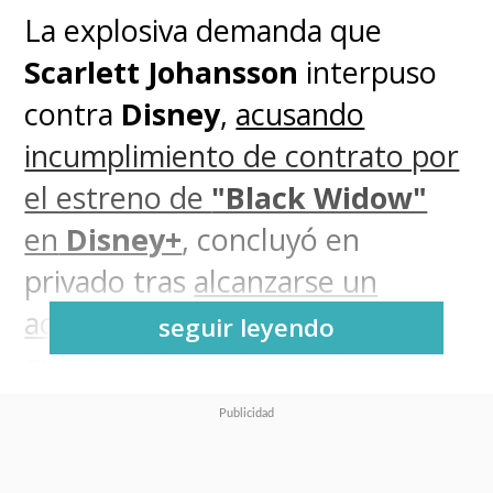
La explosiva demanda que
Scarlett Johansson
interpuso
contra
Disney
,
acusando
incumplimiento de contrato por
el estreno de
"Black Widow"
en
Disney+
, concluyó en
privado tras
alcanzarse un
acuerdo entre ambas partes
,
seguir leyendo
que considera el pago de un
monto que ascenderá a más de
40 millones de dólares.