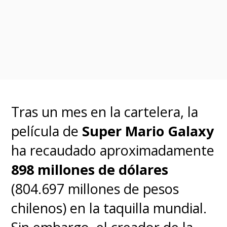
A su vez, sin mencionar el
nombre del proyecto, la actriz
dijo que espera "que nuestra
colaboración (con Disney)
continúe en los próximos años".
Tras un mes en la cartelera, la
película de
Super Mario Galaxy
Y así, cuando los problemas de
ha recaudado aproximadamente
dinero se solucionan, todos son
898 millones de dólares
amigos nuevamente.
(804.697 millones de pesos
chilenos) en la taquilla mundial.