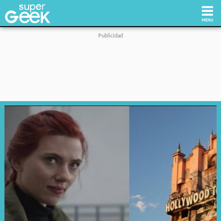
Inicio
Tecnología
Videojuegos
Reviews
Cultura Pop
Streaming
Síguenos: