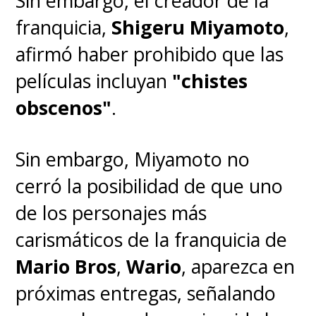
Sin embargo, el creador de la
Scarlett Johansson y
franquicia,
Shigeru Miyamoto
,
Disney hacen las paces
afirmó haber prohibido que las
con millonario pago 💰✨
películas incluyan
"chistes
#ScarlettJohansson
obscenos"
.
#Disney
#BlackWidow
https://t.co/ASS0oyUHvD
Sin embargo, Miyamoto no
pic.twitter.com/16WX7eseWX
cerró la posibilidad de que uno
— SuperGeek (@supergeekcl)
October 1, 2021
de los personajes más
carismáticos de la franquicia de
Mario Bros
,
Wario
, aparezca en
próximas entregas, señalando