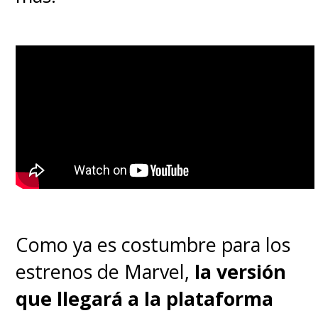
he tenido el placer y el honor
de trabajar" en toda su vida.
Si todo sale bien,
"Thor: Love
and Thunder" se estrenará el
7 de julio en Chile y
Latinoamérica, un día antes
que en EE.UU.
Como ya es costumbre para los
estrenos de Marvel,
la versión
que llegará a la plataforma