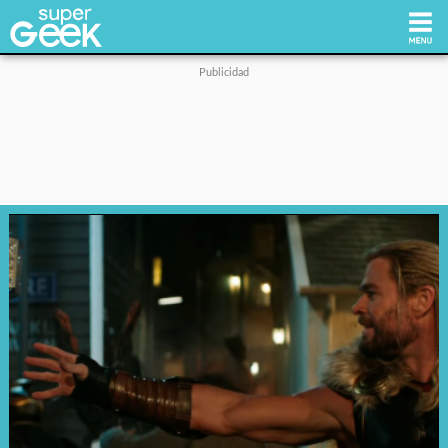
Inicio
Tecnología
Videojuegos
Reviews
Cultura Pop
Streaming
Síguenos: