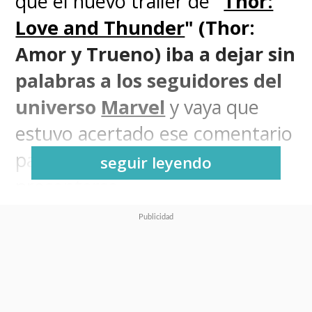
que el nuevo tráiler de
"
Thor:
Love and Thunder
" (Thor:
Amor y Trueno)
iba a dejar sin
palabras a los seguidores del
universo
Marvel
y vaya que
estuvo acertado ese comentario
para describir lo que acaba de
seguir leyendo
presentarse.
Durante la noche de este lunes
fuimos testigos del debut del
segundo adelanto de la cuarta