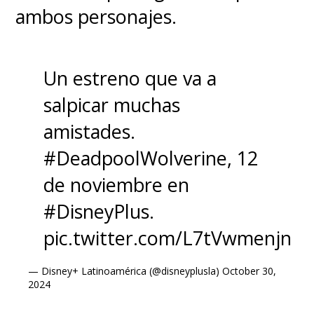
ambos personajes.
Un estreno que va a
salpicar muchas
amistades.
#DeadpoolWolverine
, 12
de noviembre en
#DisneyPlus
.
pic.twitter.com/L7tVwmenjn
— Disney+ Latinoamérica (@disneyplusla)
October 30,
2024