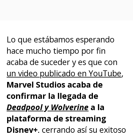
Para el cineasta ganador del
Lo que estábamos esperando
Oscar, el personaje titular
,
hace mucho tiempo por fin
básicamente, está pasando por
acaba de suceder y es que con
una
crisis de mediana edad
un video publicado en YouTube
,
tras los eventos de "Avengers:
Marvel Studios acaba de
Endgame", con "
Thor" tratando
confirmar la llegada de
de "averiguar su propósito,
Deadpool y Wolverine
a la
tratando de averiguar
plataforma de streaming
exactamente quién es y por qué
Disney+
, cerrando así su exitoso