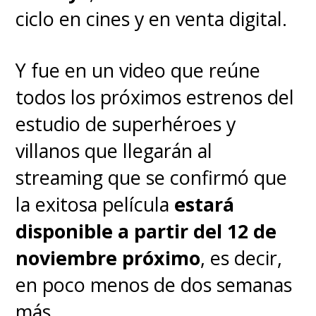
es un héroe o si debe ser un
ciclo en cines y en venta digital.
héroe. Supongo que se podría
llamar una crisis de mediana
Y fue en un video que reúne
edad".
todos los próximos estrenos del
estudio de superhéroes y
Mientras que Hemsworth
villanos que llegarán al
sostuvo que "orgulloso" de todo
streaming que se confirmó que
el trabajo realizado en esta
la exitosa película
estará
"increíble" nueva entrega del
disponible a partir del 12 de
Dios del Trueno, llegando al
noviembre próximo
, es decir,
punto de asegurar que
esta
en poco menos de dos semanas
película "es lo mejor en lo que
más.