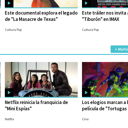
Este documental explora el legado
Este tráiler nos invita 
de "La Masacre de Texas"
"Tiburón" en IMAX
18/08/2022
05/08/2022
Cultura Pop
Cultura Pop
+ Multi
Netflix reinicia la franquicia de
Los elogios marcan a 
"Mini Espías"
película de "Tortugas 
31/07/2023
27/07/2023
Netflix
Cine