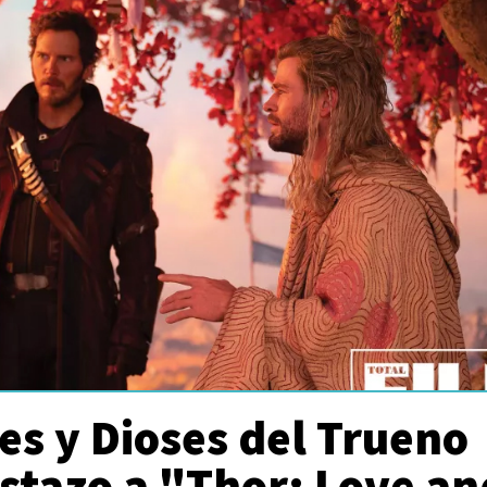
s y Dioses del Trueno
istazo a "Thor: Love an