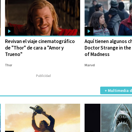
Revivan el viaje cinematográfico
Aquí tienen algunos c
de "Thor" de cara a "Amor y
Doctor Strange in the
Trueno"
of Madness
28/06/2022
20/06/2022
Thor
Marvel
+ Multimedia d