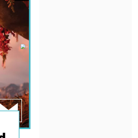
- Disney/Marvel Studios – Total Film
d