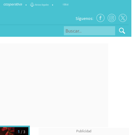
•
•
Síguenos:
1
/ 3