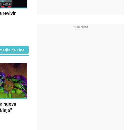
a revivir
media de Cine
la nueva
Ninja"