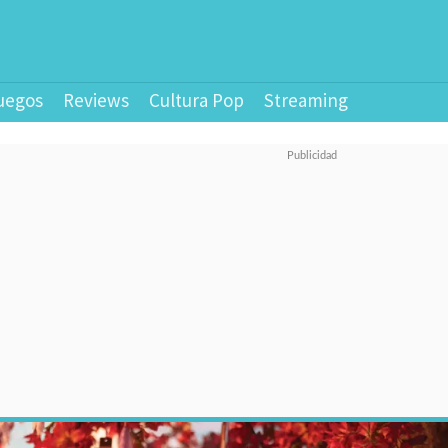
uegos
Reviews
Cultura Pop
Streaming