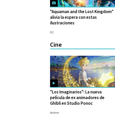
"Aquaman and the Lost Kingdom"
alivia la espera con estas
ilustraciones
25/08/2022
DC
Cine
"Los Imaginarios": La nueva
película de ex animadores de
Ghibli en Studio Ponoc
21/08/2023
Anime