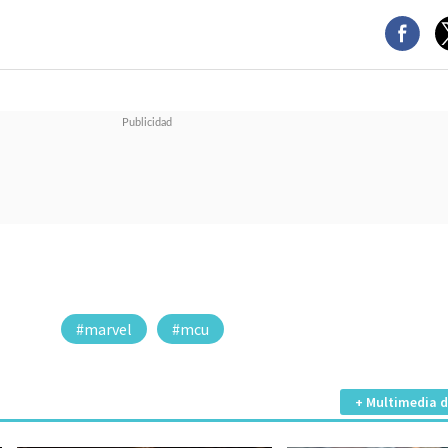
#marvel
#mcu
+ Multimedia d