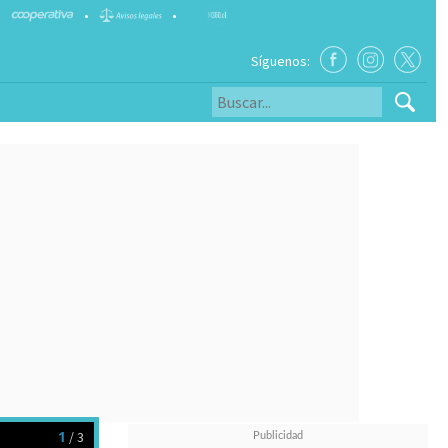
•
•
Síguenos:
1
/ 3