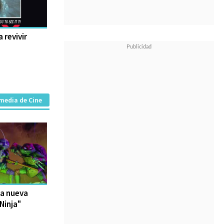
a revivir
media de Cine
la nueva
Ninja"