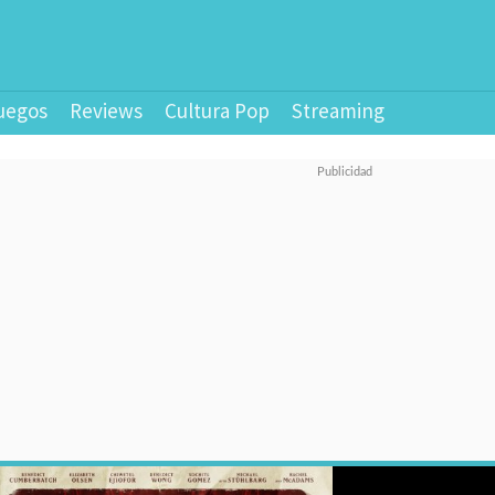
uegos
Reviews
Cultura Pop
Streaming