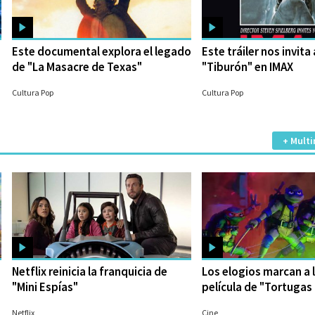
Este documental explora el legado
Este tráiler nos invita 
de "La Masacre de Texas"
"Tiburón" en IMAX
18/08/2022
05/08/2022
Cultura Pop
Cultura Pop
+ Multi
Netflix reinicia la franquicia de
Los elogios marcan a 
"Mini Espías"
película de "Tortugas 
31/07/2023
27/07/2023
Netflix
Cine