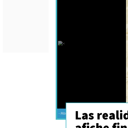
Las reali
- Marvel Studios
afiche fi