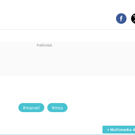
#marvel
#mcu
+ Multimedia d