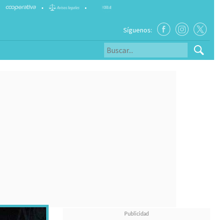
•
•
Síguenos: