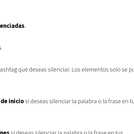
lenciadas
.
s
.
 hashtag que deseas silenciar. Los elementos solo se 
de inicio
si deseas silenciar la palabra o la frase en t
ones
si deseas silenciar la palabra o la frase en tus