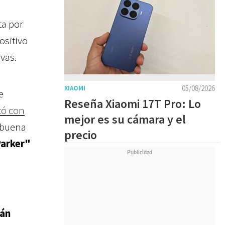
ta por
ositivo
vas.
05/08/2026
XIAOMI
e
Reseña Xiaomi 17T Pro: Lo
tó con
mejor es su cámara y el
 buena
precio
arker"
tán