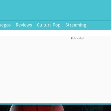
uegos
Reviews
Cultura Pop
Streaming