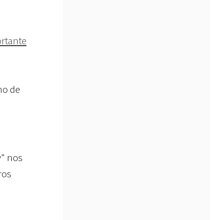
rtante
no de
y" nos
ros