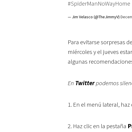
#SpiderManNoWayHome
— Jim Velasco (@TheJimmyV)
Decem
Para evitarse sorpresas d
miércoles y el jueves esta
algunas recomendaciones
En
Twitter
podemos silenc
1. En el menú lateral, haz 
2. Haz clic en la pestaña
P