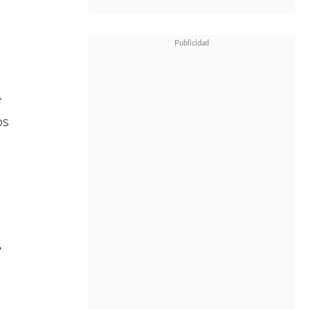
e
os
.