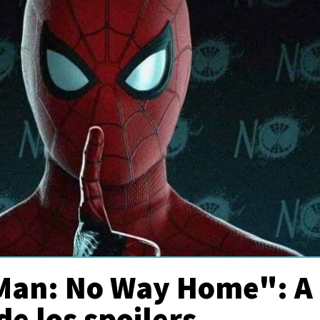
Man: No Way Home": A
de los spoilers