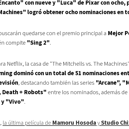
Encanto" con nueve y "Luca" de Pixar con ocho, 
 Machines" logró obtener ocho nominaciones en t
 buscarán quedarse con el premio principal a
Mejor P
ién compite
"Sing 2"
.
 Netflix, la casa de "The Mitchells vs. The Machines"
aming dominó con un total de 51 nominaciones ent
evisión
, destacando también las series
"Arcane", "
, Death + Robots"
entre los nominados, además de 
 y "Vivo"
.
,
la última película de
Mamoru Hosoda
y
Studio Ch