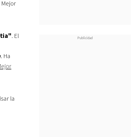
y Mejor
stia"
. El
e
. Ha
Mejor
sar la