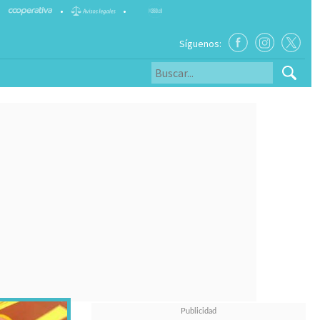
•
•
Síguenos: