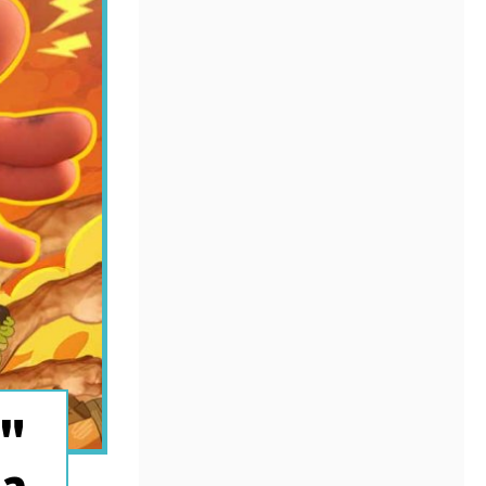
s"
 a