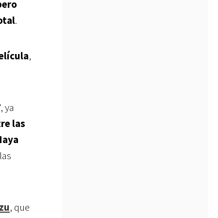
pero
otal
.
elícula
,
, ya
re las
Maya
las
izu
, que