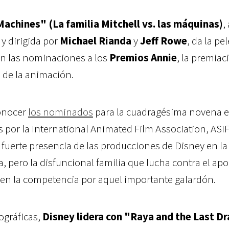
Machines" (La familia Mitchell vs. las máquinas)
,
y dirigida por
Michael Rianda
y
Jeff Rowe
, da la pe
n las nominaciones a los
Premios Annie
, la premia
a de la animación.
conocer
los nominados
para la cuadragésima novena e
 por la International Animated Film Association, ASIF
fuerte presencia de las producciones de Disney en la
la, pero
la disfuncional familia que lucha contra el apo
e en la competencia por aquel importante galardón.
ográficas,
Disney lidera con "Raya and the Last D