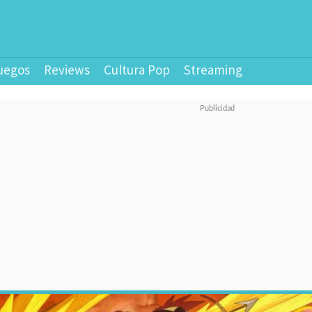
uegos
Reviews
Cultura Pop
Streaming