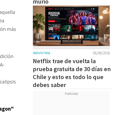
murió
 aquella
lea
ción más
06/08/2026
INDUSTRIA
dición
Netflix trae de vuelta la
A-
prueba gratuita de 30 días en
Chile y esto es todo lo que
calipsis
debes saber
ragon"