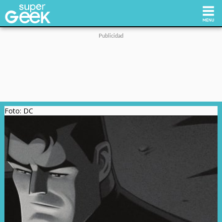
Inicio
Tecnología
Foto: DC
Videojuegos
Reviews
Cultura Pop
Streaming
Síguenos: