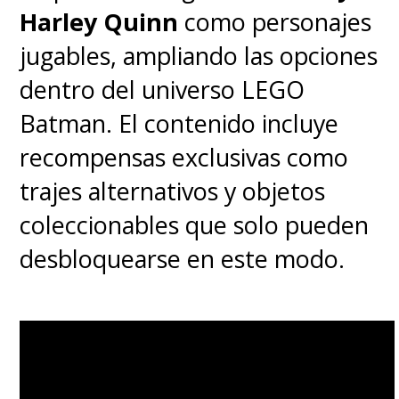
Harley Quinn
como personajes
Justice League"
, de
jugables, ampliando las opciones
Rocksteady
(
Batman: Arkham
),
dentro del universo LEGO
el cual se lanzará el
26 de mayo
Batman. El contenido incluye
de 2023
para las consolas de
recompensas exclusivas como
nueva generación y PC.
trajes alternativos y objetos
coleccionables que solo pueden
desbloquearse en este modo.