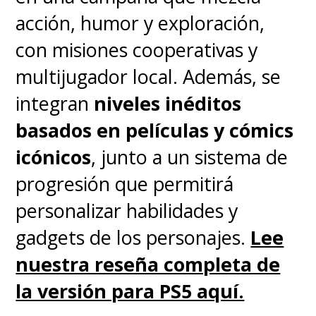
I can’t tell you how
acción, humor y exploración,
honored I am to see my
con misiones cooperativas y
art included in this
multijugador local. Además, se
tribute. Kevin’s powerful
integran
niveles inéditos
voice will live on in our
basados en películas y cómics
hearts. Kevin Conroy
icónicos
, junto a un sistema de
Forever.
progresión que permitirá
https://t.co/HwUj2R4q6X
personalizar habilidades y
gadgets de los personajes.
Lee
— Jordan Gibson (@gibsonagogo)
December 27, 2022
nuestra reseña completa de
la versión para PS5 aquí.
Conroy también fue un héroe