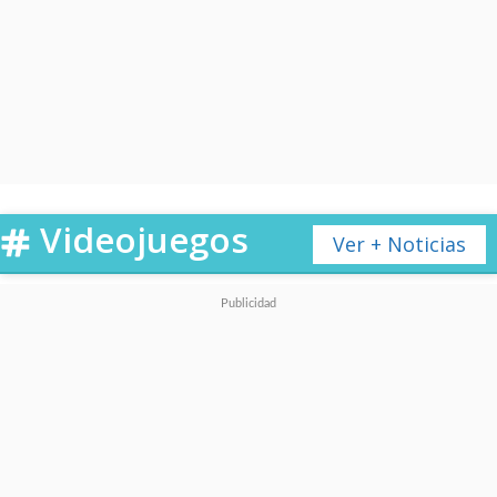
"Batman: La Serie Animada"
.
Ahora,
son los cómics quienes
le entregan su merecido
homenaje
.
Videojuegos
Ver + Noticias
Varios títulos de
DC Comics
publicados este martes en
EE.UU. incluyen en su interior
una página completa
dedicada a Conroy, con la
despedida final de la editorial