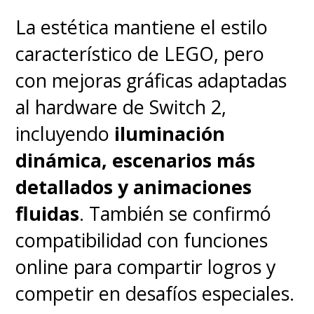
para la comunidad LGBT
. Este
La estética mantiene el estilo
año vio la luz
"Finding
característico de LEGO, pero
Batman"
, una historia personal
con mejoras gráficas adaptadas
escrita por el propio Kevin que
al hardware de Switch 2,
apareció en el especial "Pride
incluyendo
iluminación
2022 #1" de DC, donde
el actor
dinámica, escenarios más
abordó su vida y experiencias
detallados y animaciones
como hombre gay
, las cuales
fluidas
. También se confirmó
resultan, tristemente, muy
compatibilidad con funciones
familiares para demasiados
online para compartir logros y
homosexuales y demuestran
competir en desafíos especiales.
que no mucho ha cambiado en