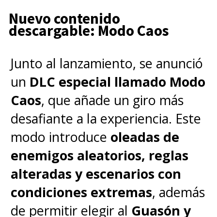
los últimos años.
Nuevo contenido
descargable: Modo Caos
Todo esto lo volcó en su
Junto al lanzamiento, se anunció
interpretación de "Batman"
,
un
DLC especial llamado Modo
la cual terminó conectando con
Caos
, que añade un giro más
muchos lectores y espectadores
desafiante a la experiencia. Este
de la comunidad.
modo introduce
oleadas de
enemigos aleatorios, reglas
El
último trabajo de Conroy
alteradas y escenarios con
como "Batman"
lo podremos
condiciones extremas
, además
escuchar en el videojuego
de permitir elegir al
Guasón y
"Suicide Squad: Kill The