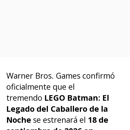
no solo para los que tuvimos la
suerte de trabajar con él, sino
para los miles de fans con los
que se reunía y a los que
emocionaba cada año".
"Es una cueva vacía sin ti,
Warner Bros. Games confirmó
amigo mío"
, cerró.
oficialmente que el
tremendo
LEGO Batman: El
Legado del Caballero de la
Noche
se estrenará el
18 de