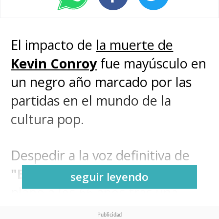
El impacto de
la muerte de
Kevin Conroy
fue mayúsculo en
un negro año marcado por las
partidas en el mundo de la
cultura pop.
Despedir a la voz definitiva de
"Batman"
, quien dejó nuestro
seguir leyendo
plano a los 66 años tras una
corta batalla contra el cáncer,