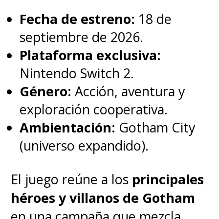
Fecha de estreno:
18 de
septiembre de 2026.
Plataforma exclusiva:
"No puedo expresar lo honrado
Nintendo Switch 2.
que me siento al ver mi arte
Género:
Acción, aventura y
incluido en este homenaje. La
exploración cooperativa.
poderosa voz de Kevin seguirá
Ambientación:
Gotham City
viva en nuestros corazones.
(universo expandido).
Kevin Conroy para siempre",
aseguró Gibson tras la
El juego reúne a los
principales
viralización de su arte.
héroes y villanos de Gotham
en una campaña que mezcla