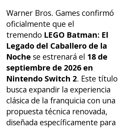
universo central del DCU tiene
Warner Bros. Games confirmó
su propio Hombre Murciélago
oficialmente que el
que
ya fue tanteado en la serie
tremendo
LEGO Batman: El
animada
Creature Commandos
.
Legado del Caballero de la
El cineasta argentino
Andy
Noche
se estrenará el
18 de
Muschietti
(
The Flash, It
) sigue
septiembre de 2026 en
vinculado como
director de la
Nintendo Switch 2
. Este título
próxima película
busca expandir la experiencia
de
Batman
dentro de este
clásica de la franquicia con una
universo,
The Brave and the
propuesta técnica renovada,
Bold
, la cual también presentará
diseñada específicamente para
a la
BatiFamilia
y a
Damian