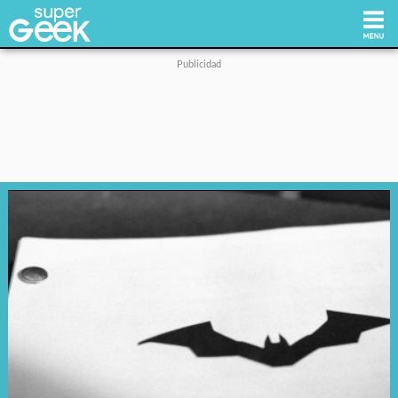
Inicio
Tecnología
Videojuegos
Reviews
Cultura Pop
Streaming
Síguenos: