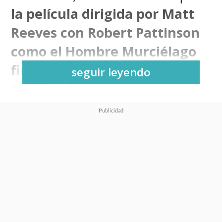
la película dirigida por Matt
Reeves con Robert Pattinson
como el Hombre Murciélago
finalmente tiene su guion
seguir leyendo
terminado
.
Fue el propio Reeves quien avisó
con una publicación en sus
redes sociales que
el trabajo de
escritura está completado
,
escribiendo esta segunda parte
junto a
Mattson