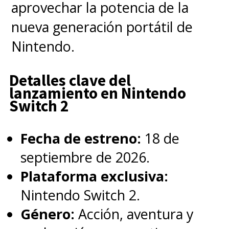
aprovechar la potencia de la
Wayne
, el hijo de Bruce.
nueva generación portátil de
Nintendo.
Todos los episodios de
El
Pingüino
ya están disponibles
Detalles clave del
lanzamiento en Nintendo
en el streaming Max
, al igual
Switch 2
que la película
The Batman
.
Fecha de estreno:
18 de
septiembre de 2026.
Plataforma exclusiva:
Nintendo Switch 2.
Género:
Acción, aventura y