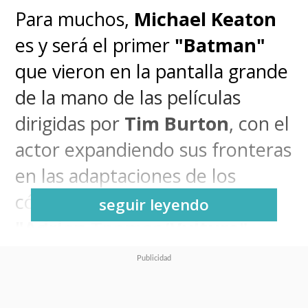
Para muchos,
Michael Keaton
es y será el primer
"Batman"
que vieron en la pantalla grande
de la mano de las películas
dirigidas por
Tim Burton
, con el
actor expandiendo sus fronteras
en las adaptaciones de los
cómics al llegar al MCU como
seguir leyendo
"Adrian Toomes/Vulture"
.
Sin embargo, el que participe en
películas de superhéroes no