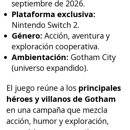
también tiene
una aparición
septiembre de 2026.
confirmada en la película de
Plataforma exclusiva:
"Batgirl"
que, de momento, se
Nintendo Switch 2.
mantiene con un debut en HBO
Género:
Acción, aventura y
Max.
exploración cooperativa.
Ambientación:
Gotham City
(universo expandido).
El juego reúne a los
principales
héroes y villanos de Gotham
en una campaña que mezcla
acción, humor y exploración,