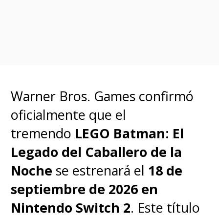
extrañamente, social. Todo esto
es gigantesco. Tienen su propio
mundo. Así que me gusta
mirarlo como alguien de fuera,
pensando: '¡Santo cielo!'".
Warner Bros. Games confirmó
oficialmente que el
Lo que lo conquistó de la
tremendo
LEGO Batman: El
película del Velocista Escarlata
Legado del Caballero de la
fue el guion firmado por
Noche
se estrenará el
18 de
Christina Hodson
(
Birds of
septiembre de 2026 en
Prey… and the Fantabulous
Nintendo Switch 2
. Este título
Emancipation of One Harley