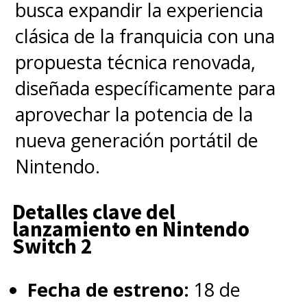
busca expandir la experiencia
Quinn
), asegurando que "
el
clásica de la franquicia con una
guion era realmente bueno
.
propuesta técnica renovada,
Así que pensé, ¿por qué no? Es
diseñada específicamente para
genial dejarse caer y tengo
aprovechar la potencia de la
curiosidad por ver si lo consigo".
nueva generación portátil de
Nintendo.
La película de
"The Flash",
dirigida por Andy Muschietti
Detalles clave del
lanzamiento en Nintendo
(
It
)
con
el polémico Ezra Miller
Switch 2
en el rol titular
, se estrenará
en junio de 2023
; y Keaton
Fecha de estreno:
18 de