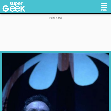
Inicio
Tecnología
Videojuegos
Reviews
Cultura Pop
Streaming
Síguenos: