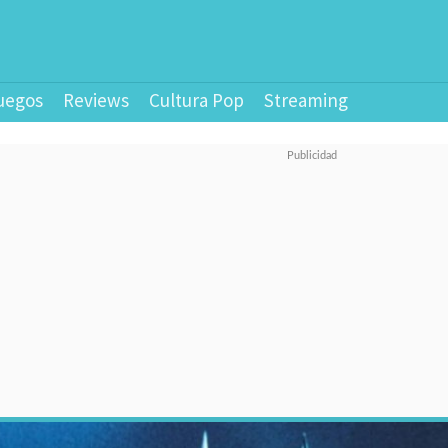
uegos
Reviews
Cultura Pop
Streaming