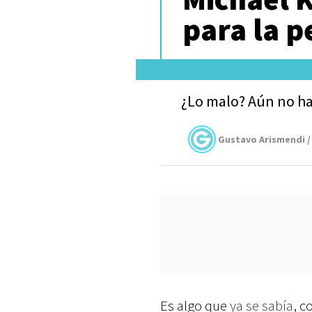
para la p
¿Lo malo? Aún no ha
Gustavo Arismendi /
Es algo que
ya se sabía
, c