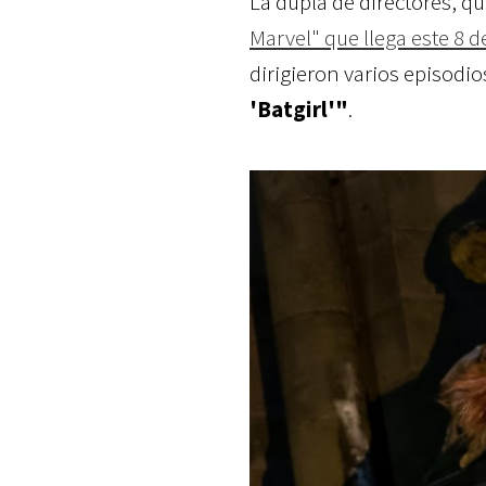
La dupla de directores, 
Marvel" que llega este 8 d
dirigieron varios episodi
'Batgirl'"
.