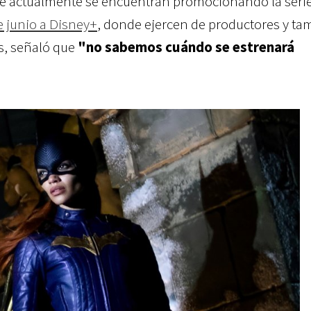
que actualmente se encuentran promocionando la seri
e junio a Disney+
, donde ejercen de productores y ta
os, señaló que
"no sabemos cuándo se estrenará