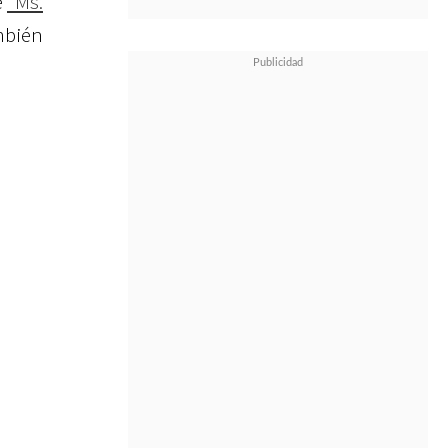
e
"Ms.
mbién