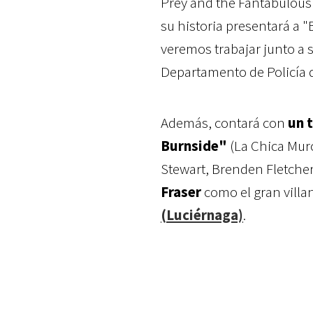
Prey and the Fantabulous
su historia presentará a "
veremos trabajar junto a 
Departamento de Policía d
Además, contará con
un t
Burnside"
(La Chica Mur
Stewart, Brenden Fletcher
Fraser
como el gran villan
(Luciérnaga)
.