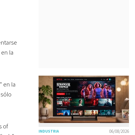
entarse
 en la
 en la
 sólo
s of
06/08/2026
INDUSTRIA