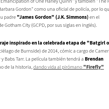
 Emancipation of One Harley Quinn" y también "The F
Barbara Gordon" como una oficial de policía, por lo qu
su padre
"James Gordon" (J.K. Simmons)
en el
e Gotham City (GCPD, por sus siglas en inglés).
raje inspirado en la celebrada etapa de "Batgirl 
ciélago de Burnside) de 2014, cómic a cargo de Came
 y Babs Tarr. La película también tendrá a
Brendan
o de la historia,
dando vida al pirómano
"Firefly"