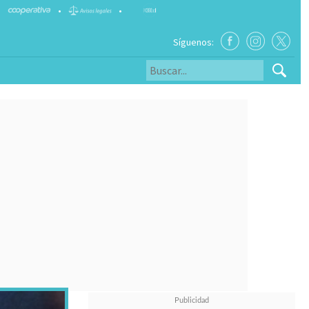
•
•
Síguenos: