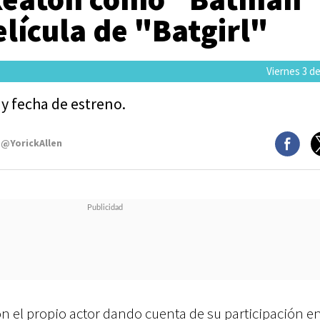
elícula de "Batgirl"
Viernes 3 de
y fecha de estreno.
 @YorickAllen
on el propio actor dando cuenta de su participación e