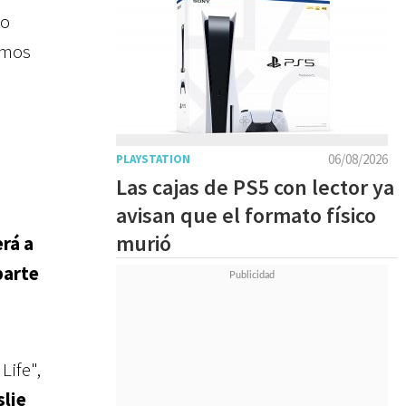
ro
smos
06/08/2026
PLAYSTATION
Las cajas de PS5 con lector ya
avisan que el formato físico
murió
rá a
parte
Life",
slie