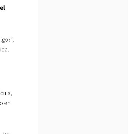
el
lgo?",
ida.
cula,
do en