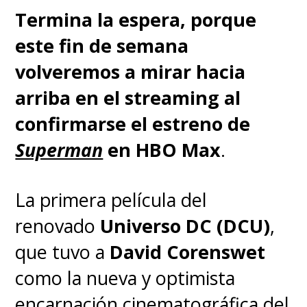
Termina la espera, porque
las negociaciones, sin una "Man
este fin de semana
of Steel 2", ni director ni
volveremos a mirar hacia
guionista -por ahora-, pero es el
arriba en el streaming al
primer paso para todo lo que
confirmarse el estreno de
vendrá del "Superman" de Cavill
Superman
en HBO Max
.
en el futuro del universo DC.
La primera película del
renovado
Universo DC (DCU)
,
que tuvo a
David Corenswet
como la nueva y optimista
encarnación cinematográfica del