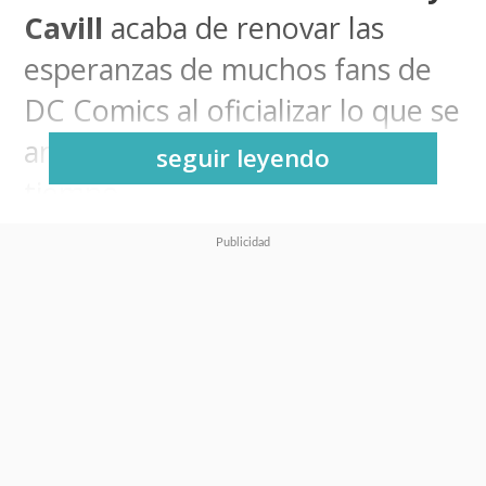
Cavill
acaba de renovar las
esperanzas de muchos fans de
DC Comics al oficializar lo que se
anticipaba desde hace mucho
seguir leyendo
tiempo.
"Superman" regresa.
Mediante una publicación en su
cuenta de Instagram,
el actor
de "The Witcher" hizo oficial
su retorno al Universo DC