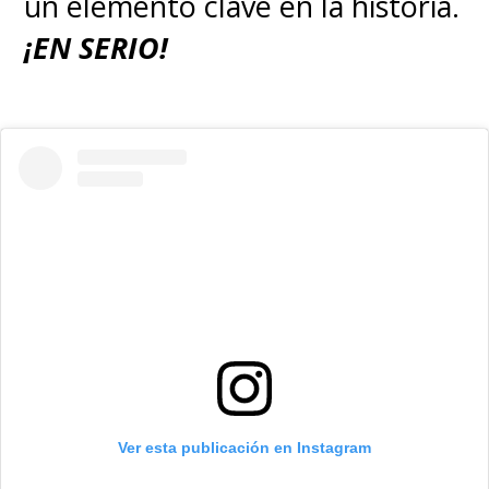
un elemento clave en la historia.
Krypton producida por
J.J.
¡EN SERIO!
Abrams
escrita por
Ta-Nehisi
Coates
,
la cual nos presentará a
un "Superman" negro
y tendrá
lugar fuera de continuidad,
como el "Joker" de Joaquin
Phoenix o "The Batman" de
Robert Pattinson.
Ver esta publicación en Instagram