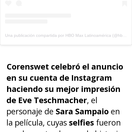
carecía de "una estrategia
creativa y de marca coherente".
Una publicación compartida por HBO Max Latinoamérica (@hbomaxlat)
Es ahí donde hicieron ver que
"varios personajes de primera
línea,
como 'Superman', se
Corenswet celebró el anuncio
han dejado de lado y
en su cuenta de Instagram
necesitan ser revitalizados
".
haciendo su mejor impresión
de
Eve Teschmacher
, el
Por ahora, todos estos planes
personaje de
Sara Sampaio
en
dejan en un estado incierto la
la película, cuyas
selfies
fueron
película del último hijo de