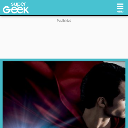
Inicio
Tecnología
Videojuegos
Reviews
Cultura Pop
Streaming
Síguenos: