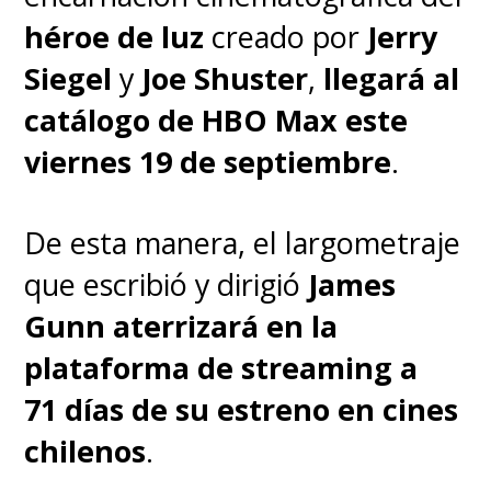
héroe de luz
creado por
Jerry
Siegel
y
Joe Shuster
,
llegará al
catálogo de HBO Max este
El actor interpretó a
viernes 19 de septiembre
.
"Superman" en tres proyectos
del DCEU, "Man of Steel",
De esta manera, el largometraje
"Batman v. Superman: Dawn of
que escribió y dirigió
James
Justice" y "Justice League",
Gunn
aterrizará en la
sumando su participación en el
plataforma de streaming a
"Snyder Cut" titulado "Zack
71 días de su estreno en cines
Snyder's Justice League" y en
chilenos
.
cierto cameo reciente en los