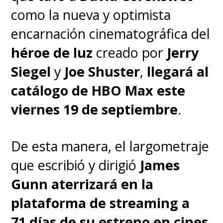
ustedes, adelante y hacia
como la nueva y optimista
arriba", cerró Cavill.
encarnación cinematográfica del
héroe de luz
creado por
Jerry
Efectivamente, el anuncio que
Siegel
y
Joe Shuster
,
llegará al
dio el británico a fines de
catálogo de HBO Max este
octubre pasado sobre su
viernes 19 de septiembre
.
retorno como "Superman" fue
aprobado por Warner Bros. Eso
De esta manera, el largometraje
sí, antes de que Gunn y Safran
que escribió y dirigió
James
tomaran el mandato de DC
Gunn
aterrizará en la
Studios y, de paso, todos los
plataforma de streaming a
proyectos de DC. De ahí el
71 días de su estreno en cines