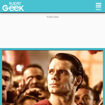
Inicio
Tecnología
Videojuegos
Reviews
Cultura Pop
Streaming
Síguenos: