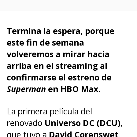
podemos llorar un poco, pero
luego debemos recordar...
Termina la espera, porque
'Superman' sigue existiendo.
este fin de semana
Todo lo que representa sigue
volveremos a mirar hacia
existiendo, ¡y los ejemplos
arriba en el streaming al
que nos da siguen ahí! Mi
confirmarse el estreno de
turno de llevar la capa ha
Superman
en HBO Max
.
pasado, pero lo que
'Superman' representa jamás
La primera película del
dejará de existir
. Ha sido un
renovado
Universo DC (DCU)
,
viaje divertido con todos
que tuvo a
David Corenswet