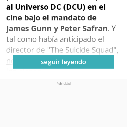
al Universo DC (DCU) en el
cine bajo el mandato de
James Gunn y Peter Safran
. Y
tal como había anticipado el
director de "The Suicide Squad",
no todos quedarán felices con
seguir leyendo
los planes
.
Durante la noche de este
miércoles se confirmó que
Gunn está trabajando en una
nueva película de