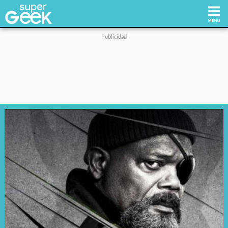
Inicio
Tecnología
Videojuegos
Reviews
Cultura Pop
Streaming
Síguenos: