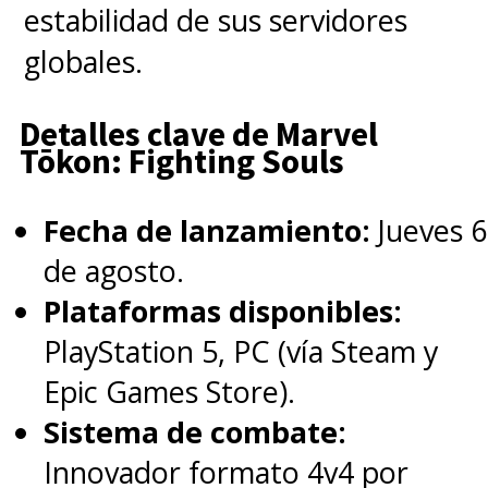
el gran antagonista y líder de la
estabilidad de sus servidores
facción terrorista
globales.
Skrull,
"Gravik"
.
Detalles clave de Marvel
Tōkon: Fighting Souls
La sinopsis nos da cuenta de
que "Fury" se entera de una
Fecha de lanzamiento:
Jueves 6
invasión clandestina de la Tierra
de agosto.
por una facción de "Skrulls" que
Plataformas disponibles:
cambian de forma, uniéndose a
PlayStation 5, PC (vía Steam y
sus aliados, incluidos "Everett
Epic Games Store).
Ross", "Maria Hill" y el Skrull
Sistema de combate:
"Talos", quien armó su vida en la
Innovador formato 4v4 por