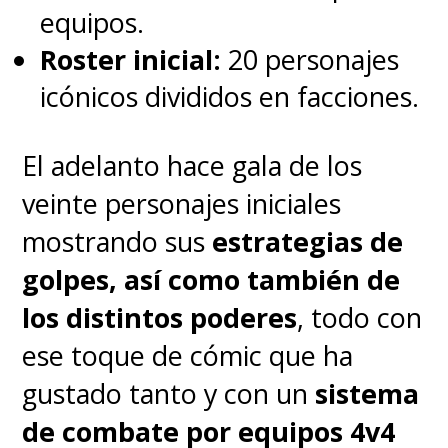
Tierra. Juntos emprenden una
equipos.
carrera contrarreloj para
Roster inicial:
20 personajes
frustrar una inminente invasión
icónicos divididos en facciones.
"Skrull" y salvar a la humanidad.
El adelanto hace gala de los
La aparición de Cheadle como
veinte personajes iniciales
"
James Rhodes/War Machine"
mostrando sus
estrategias de
no es al azar, porque
la historia
golpes, así como también de
de "Secret Invasion"
los distintos poderes
, todo con
conectará directamente
ese toque de cómic que ha
con
los eventos de su próxima
gustado tanto y con un
sistema
película, "Armor Wars"
.
de combate por equipos 4v4