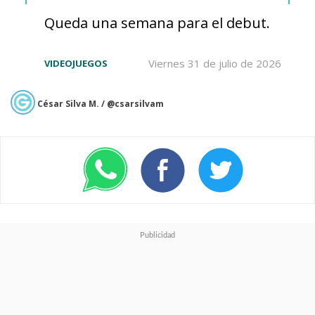
Queda una semana para el debut.
Viernes 31 de julio de 2026
VIDEOJUEGOS
César Silva M. / @csarsilvam
En la serie, que debutará en el
streaming de Disney el próximo
21 de junio
, veremos al
"Nick
Fury" de Samuel L. Jackson
tomando la decisión de
enfrentarse a esta guerra sin la
ayuda de sus "amigos
especiales".
Ahora, él es el