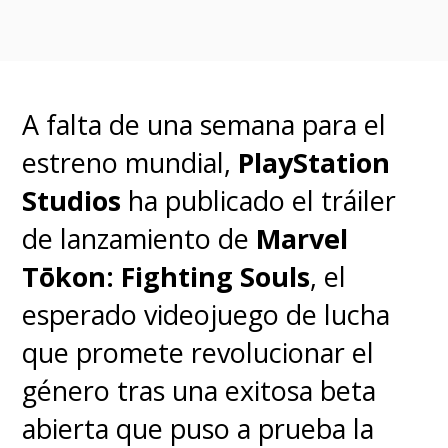
"Maria Hill" y Don Cheadle
como "James Rhodes"
.
A falta de una semana para el
Se suma el debut en el MCU
estreno mundial,
PlayStation
de
Emilia Clarke
(
Game of
Studios
ha publicado el tráiler
Thrones
) como
"G'iah"
, la hija de
de lanzamiento de
Marvel
"Talos";
Olivia Colman
(
The
Tōkon: Fighting Souls
, el
Crown
) como la agente del MI6 y
esperado videojuego de lucha
vieja amiga de "Fury",
"Sonya
que promete revolucionar el
Falsworth"
; y
Kingsley Ben-
género tras una exitosa beta
Adir
(
One night in Miami
) como
abierta que puso a prueba la