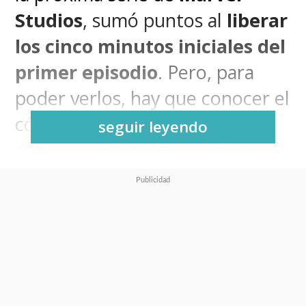
Studios
, sumó puntos al
liberar
los cinco minutos iniciales del
primer episodio
. Pero, para
poder verlos, hay que conocer el
código secreto, porque
ya no
seguir leyendo
sabemos en quién confiar
.
La serie inspirada en el cómic
homónimo de
Brian Michael
Bendis
y
Leinil Francis Yu
,
evento que nos presentó la
invasión de la raza alienígena