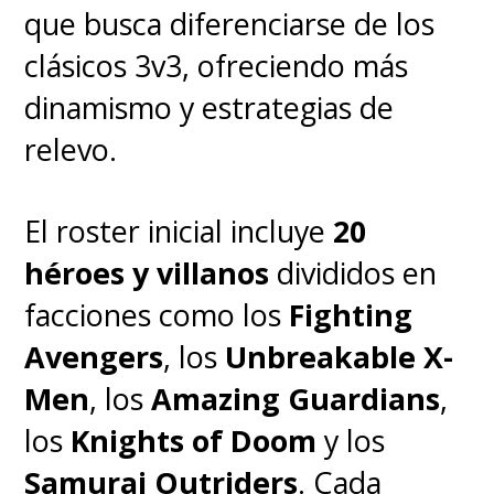
que busca diferenciarse de los
clásicos 3v3, ofreciendo más
La guerra ya empezó.
dinamismo y estrategias de
#InvasiónSecreta
, estreno
relevo.
21 de junio en
#DisneyPlus
.
El roster inicial incluye
20
pic.twitter.com/0erUNDcPik
héroes y villanos
divididos en
— Disney+ Latinoamérica (@disneyplusla)
June 7, 2023
facciones como los
Fighting
Avengers
, los
Unbreakable X-
Men
, los
Amazing Guardians
,
los
Knights of Doom
y los
Samurai Outriders
. Cada