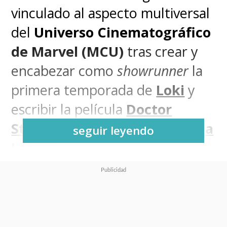
vinculado al aspecto multiversal
del
Universo Cinematográfico
de Marvel (MCU)
tras crear y
encabezar como
showrunner
la
primera temporada de
Loki
y
escribir la película
Doctor
Strange en el Multiverso de la
seguir leyendo
Locura
.
El guionista, que ya estaba
confirmado para escribir
Avengers: Secret Wars
, ahora