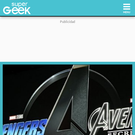
Inicio
Tecnología
Videojuegos
Reviews
Cultura Pop
Streaming
Síguenos: