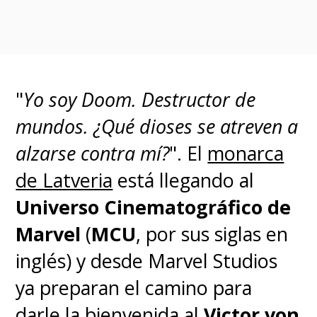
posible que pueda perder el
caso
.
"
Yo soy Doom. Destructor de
Avengers: The Kang Dinasty
mundos. ¿Qué dioses se atreven a
actualmente no tiene director
alzarse contra mí?
". El
monarca
luego de que
Destin Daniel
de Latveria
está llegando al
Cretton
(
Shang-Chi and the
Universo Cinematográfico de
Legend of the Ten Rings
)
Marvel
(
MCU
, por sus siglas en
abandonara el proyecto para
inglés) y desde Marvel Studios
priorizar otros títulos de Marvel
ya preparan el camino para
Studios.
darle la bienvenida al
Victor von