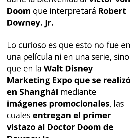
Doom
que interpretará
Robert
Dentro de los planes de
Downey. Jr.
contingencia, en el último retiro
creativo del equipo de
Marvel
Lo curioso es que esto no fue en
Studios
que encabezó su
una película ni en una serie, sino
presidente
Kevin Feige
se
que en la
Walt Disney
discutió prescindir de Kang y
Marketing Expo que se realizó
que tome la posta otro
en Shanghái
mediante
emblemático villano del
imágenes promocionales
, las
Universo Marvel
, el mismísimo
cuales
entregan el primer
Victor von Doom
, el Líder
vistazo al Doctor Doom de
Supremo del Reino de Latveria,