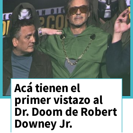
especulación respecto a
qué
sucederá con la historia de
Kang
a raíz de las polémicas del
actor
Jonathan Majors
fuera de
cámara
.
Acá tienen el
primer vistazo al
Dr. Doom de Robert
Downey Jr.