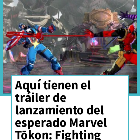
después puesto en libertad.
El
actor no reaccionó
visiblemente al veredicto,
aparte de entrecerrar
ligeramente los ojos y arrugar
la frente
, según
The New York
Times
.
Aquí tienen el
tráiler de
lanzamiento del
esperado Marvel
Tōkon: Fighting