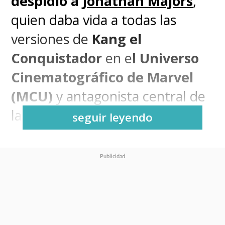
despidió a
Jonathan Majors
,
quien daba vida a todas las
versiones de
Kang el
Conquistador
en e
l Universo
Cinematográfico de Marvel
(MCU)
y antagonista central de
la actual
Saga del Multiverso
.
seguir leyendo
La decisión se tomó este
lunes luego de que el actor
fuera declarado culpable de
agresión y acoso por atacar a