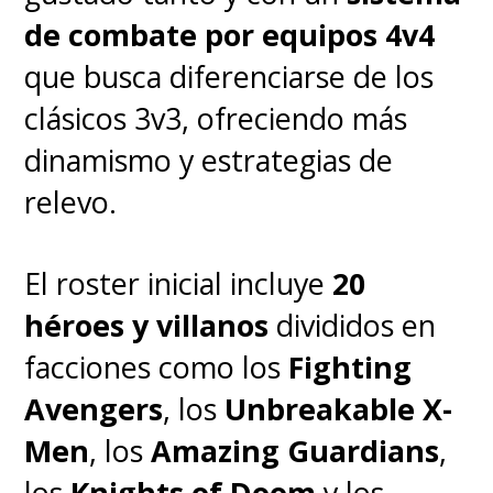
posible.
de combate por equipos 4v4
que busca diferenciarse de los
Majors alcanzó a interpretar a
clásicos 3v3, ofreciendo más
diferentes versiones de Kang en
dinamismo y estrategias de
las dos temporadas de
Loki
y en
relevo.
la película
Ant-Man and the
Wasp: Quantumania
.
El roster inicial incluye
20
héroes y villanos
divididos en
facciones como los
Fighting
Avengers
, los
Unbreakable X-
Men
, los
Amazing Guardians
,
los
Knights of Doom
y los