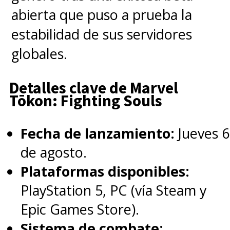
fuera del escenario
, pero ya
abierta que puso a prueba la
había elegido a
Michael
estabilidad de sus servidores
Waldron
(
Loki,
Doctor Strange en
globales.
el Multiverso de la Locura
) para
escribir la próxima película de
Detalles clave de Marvel
Tōkon: Fighting Souls
Los Vengadores,
Avengers: The
Kang Dinasty
, que justamente
Fecha de lanzamiento:
Jueves 6
iba a tener a Majors como gran
de agosto.
villano.
Plataformas disponibles:
PlayStation 5, PC (vía Steam y
Un dato importante del
Epic Games Store).
reporte es que esa quinta
Sistema de combate: