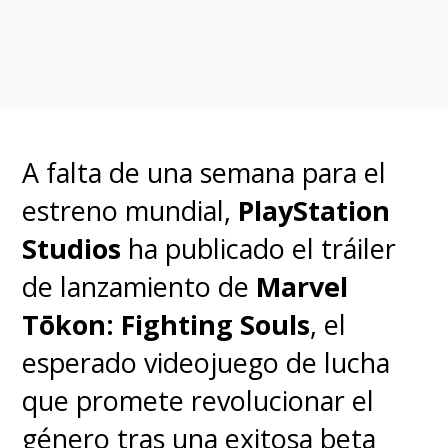
última
Secret Wars
en los
cómics. Justamente cuando
una
de las futuras dos películas de
Avengers
tomará aquel evento
como inspiración.
A falta de una semana para el
estreno mundial,
PlayStation
Desde
The Hollywood Reporter
Studios
ha publicado el tráiler
indicaron que
el estudio aún
de lanzamiento de
Marvel
tiene meses para planificar
Tōkon: Fighting Souls
, el
los siguientes pasos de su
esperado videojuego de lucha
Saga del Multiverso ahora
que promete revolucionar el
que Majors se encuentra
género tras una exitosa beta