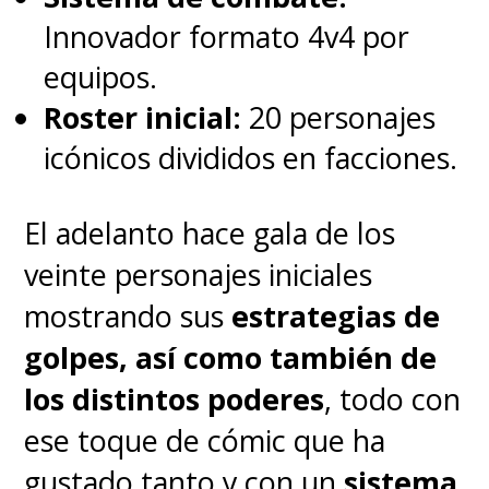
película de Los Vengadores
Innovador formato 4v4 por
ahora se conoce simplemente
equipos.
como "
Avengers 5
" en el
Roster inicial:
20 personajes
estudio.
Además, se ve bien
icónicos divididos en facciones.
compleja la posibilidad de tener
a otro actor reemplazando a
El adelanto hace gala de los
Majors como Kang
veinte personajes iniciales
considerando todo el daño a la
mostrando sus
estrategias de
imagen pública de quien lo
golpes, así como también de
interpretaba. Tener a mano el
los distintos poderes
, todo con
Multiverso le permite a Marvel
ese toque de cómic que ha
Studios sacar cualquier solución
gustado tanto y con un
sistema