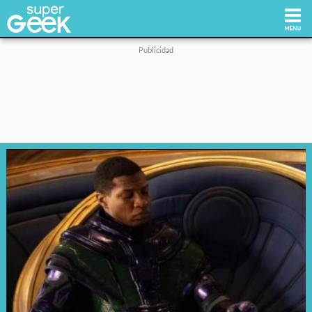
Inicio
Tecnología
Videojuegos
Reviews
Cultura Pop
Streaming
Síguenos: