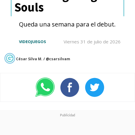
Souls
Queda una semana para el debut.
Ahora, ¿qué pasará?
Lo cierto
Viernes 31 de julio de 2026
VIDEOJUEGOS
es que el equipo de
Marvel
César Silva M. / @csarsilvam
Studios
, encabezado por su
presidente
Kevin Feige
,
ya
había discutido planes planes
de contingencia: prescindir
de Kang y que otro
emblemático villano del