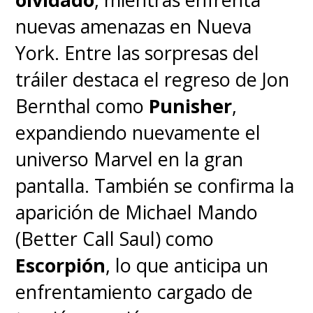
"Homecoming", la revelación de
nuevas amenazas en Nueva
la identidad secreta de
"Peter
York. Entre las sorpresas del
Parker" (Holland)
convierte su
tráiler destaca el regreso de Jon
vida en un caos, impactando
Bernthal como
Punisher
,
también a sus seres queridos.
expandiendo nuevamente el
Esta desastrosa situación lleva al
universo Marvel en la gran
joven héroe a recurrir al
pantalla. También se confirma la
"
Doctor Strange
" (Benedict
aparición de Michael Mando
Cumberbatch), para que lo
(Better Call Saul) como
ayude a borrar todo lo ocurrido.
Escorpión
, lo que anticipa un
Pero al intentar que todo el
enfrentamiento cargado de