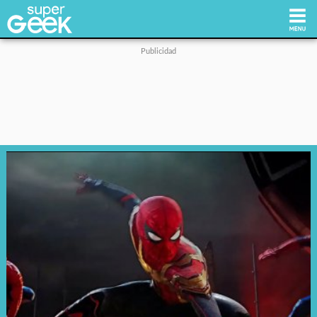
Inicio
Tecnología
Videojuegos
Reviews
Cultura Pop
Streaming
Síguenos: