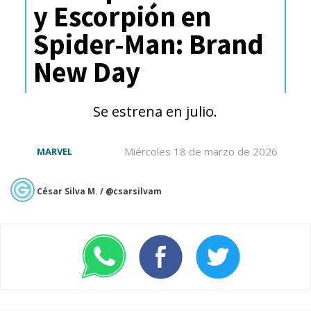
y Escorpión en
Singapur y Malasia
Spider-Man: Brand
♦ 9 de septiembre: Japón
New Day
♦ 18 de septiembre: Italia
♦ 23 de septiembre: España
Se estrena en julio.
♦ 6 de octubre: Corea del Sur
Miércoles 18 de marzo de 2026
MARVEL
César Silva M. / @csarsilvam