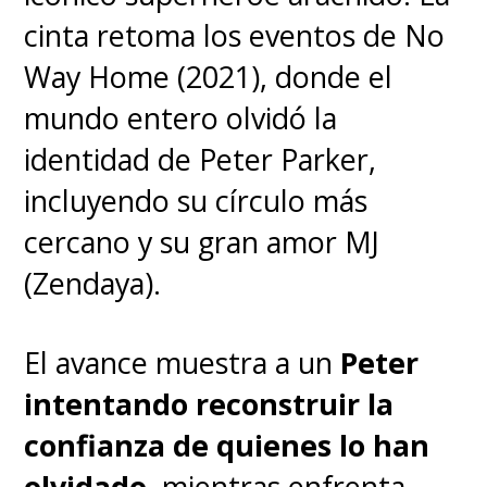
cinta retoma los eventos de No
En paralelo,
"Spider-Man: No
Way Home (2021), donde el
Way Home" aterrizará este
mundo entero olvidó la
viernes 22 de julio en el
identidad de Peter Parker,
streaming HBO Max
, para
incluyendo su círculo más
revivir el reencuentro de
Tom
cercano y su gran amor MJ
Holland, Tobey Maguire y
(Zendaya).
Andrew Garfield
, los tres
"Spidey" que aparecen en la
El avance muestra a un
Peter
película.
intentando reconstruir la
confianza de quienes lo han
En el cierre de la trilogía
olvidado
, mientras enfrenta