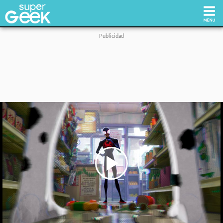
Inicio
Tecnología
Videojuegos
Reviews
Cultura Pop
Play
Video
Streaming
Síguenos: