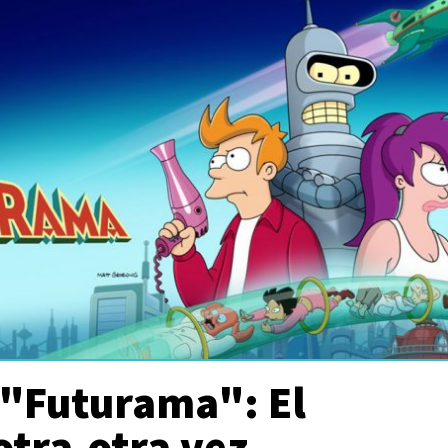
 "Futurama": El
otra-otra vez