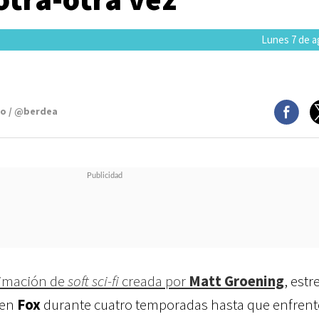
Lunes 7 de a
mo / @berdea
nimación de
soft sci-fi
creada por
Matt Groening
, est
 en
Fox
durante cuatro temporadas hasta que enfrent