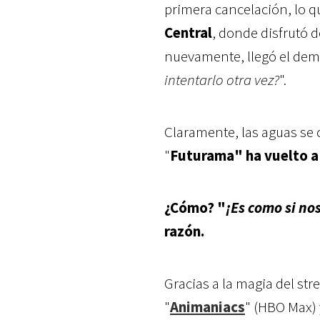
primera cancelación, lo 
Central
, donde disfrutó 
nuevamente, llegó el demo
intentarlo otra vez?
".
Claramente, las aguas se c
"
Futurama" ha vuelto a 
¿Cómo? "
¡Es como si no
razón.
Gracias a la magia del st
"
Animaniacs
" (HBO Max)