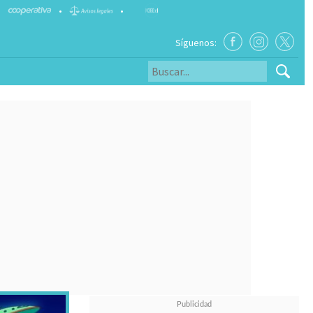
•
•
Síguenos: