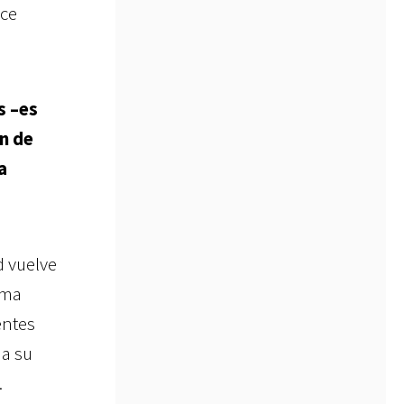
ace
s –es
ón de
a
d vuelve
ema
entes
 a su
.