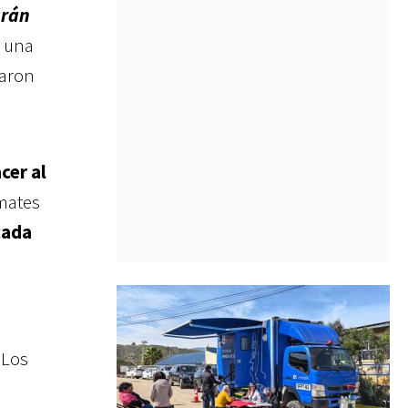
arán
y una
saron
cer al
emates
cada
"Los