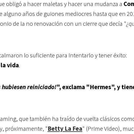
que obligó a hacer maletas y hacer una mudanza a
Co
de alguno años de guiones mediocres hasta que en 20
nio de la no renovación con un cierre que decía "
¿q
almaron lo suficiente para intentarlo y tener éxito:
la vida
.
s hubiesen reiniciado!
", exclama "Hermes", y tien
reaming, que también ha traído de vuelta clásicos com
 y, próximamente, "
Betty La Fea
" (Prime Video), mu