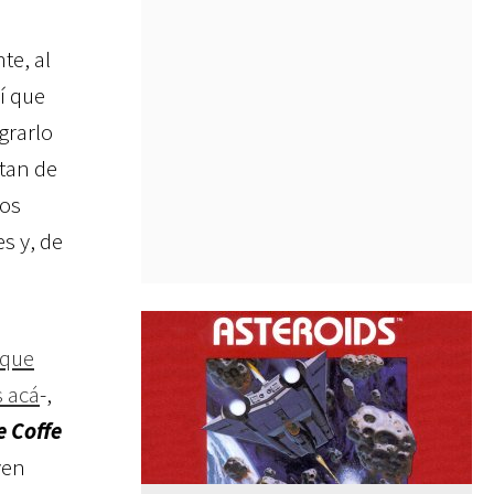
te, al
í que
grarlo
atan de
ros
s y, de
 que
s acá
-,
e Coffe
ven