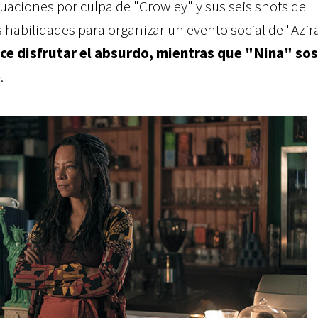
tuaciones por culpa de "Crowley" y sus seis shots de
as habilidades para organizar un evento social de "Azi
e disfrutar el absurdo, mientras que "Nina" so
o
.