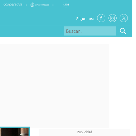
•
•
Síguenos: