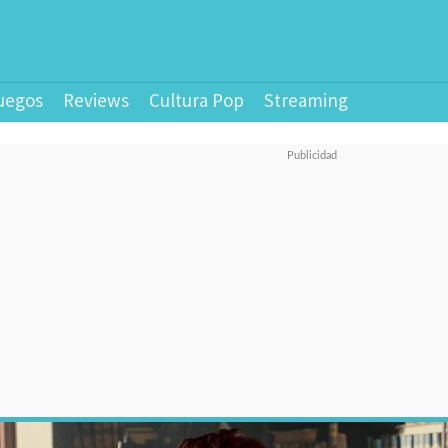
uegos
Reviews
Cultura Pop
Streaming