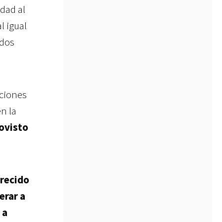
dad al
l igual
idos
cciones
n la
ovisto
arecido
erar a
 a