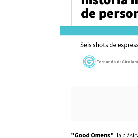
de perso
Seis shots de espress
Fernanda di Girola
"Good Omens"
, la clási