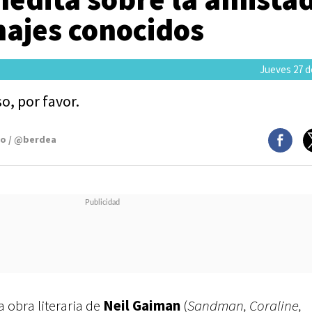
najes conocidos
Jueves 27 de
o, por favor.
mo / @berdea
ca obra literaria de
Neil Gaiman
(
Sandman, Coraline,