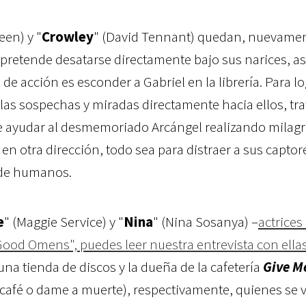
een) y "
Crowley
" (David Tennant) quedan, nuevamen
 pretende desatarse directamente bajo sus narices, as
de acción es esconder a Gabriel en la librería. Para lo
 las sospechas y miradas directamente hacia ellos, tr
de ayudar al desmemoriado Arcángel realizando milag
n otra dirección, todo sea para distraer a sus captore
r de humanos.
e
" (Maggie Service) y "
Nina
" (Nina Sosanya) –
actrices
Good Omens", puedes leer nuestra entrevista con ella
na tienda de discos y la dueña de la cafetería
Give M
café o dame a muerte), respectivamente, quienes se 