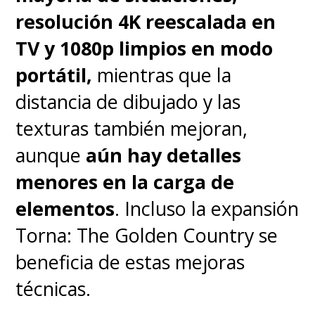
puede confiar en ellos.
Es
resolución 4K reescalada en
"Fury" contra el mundo y es
TV y 1080p limpios en modo
ahí donde recae el aspecto
portátil,
mientras que la
más atractivo de lo que va de
distancia de dibujado y las
la serie, porque s
u misterio
texturas también mejoran,
no es tan interesante como
aunque
aún hay detalles
su personaje principal
.
menores en la carga de
elementos
. Incluso la expansión
Jackson muestra esas capas
Torna: The Golden Country se
con tremenda habilidad
,
beneficia de estas mejoras
donde su carisma y seguridad
técnicas.
intenta ocultar a un hombre