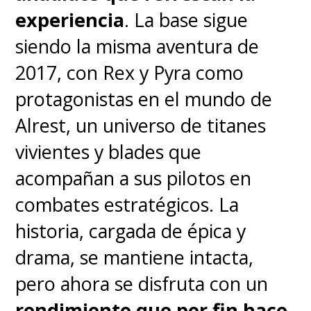
una oportunidad.
Este "Nick"
experiencia
. La base sigue
está cansado, muy cansado
.
siendo la misma aventura de
2017, con Rex y Pyra como
Aunque no esté en su mejor
protagonistas en el mundo de
momento, no es una pelea de la
Alrest, un universo de titanes
cual pueda escapar. No necesita
vivientes y blades que
a sus "amigos especiales".
Esta
acompañan a sus pilotos en
es una batalla personal y
combates estratégicos. La
debe darla solo
.
historia, cargada de épica y
drama, se mantiene intacta,
En
sus primeros dos episodios
,
pero ahora se disfruta con un
que ya pudimos ver en
rendimiento que por fin hace