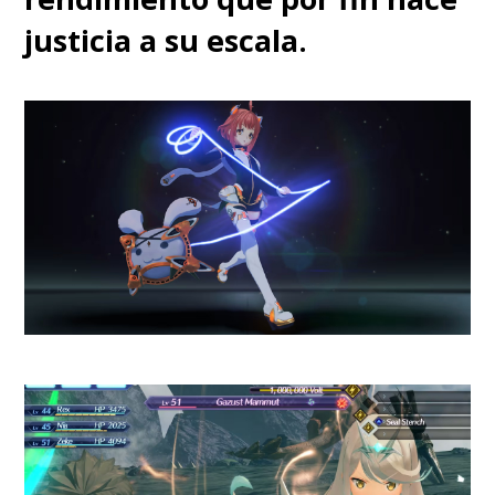
SuperGeek
, la serie dirigida por
justicia a su escala.
Ali Selim
, quien posee una
extensa carrera televisiva en
series como "In Treatment" y
"The Looming Tower",
presenta un escenario en el
que no se puede confiar en
nadie, en ninguna
información, en nada. No
cuesta imaginarlo, dice una
voz al espectador
.