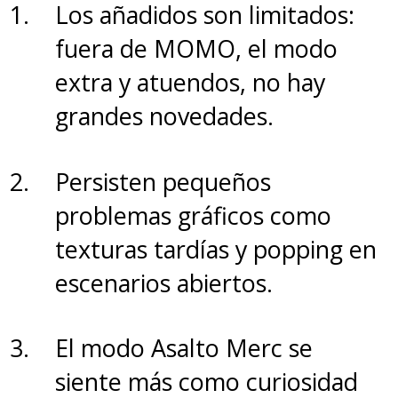
Los añadidos son limitados:
Por mucho que se haya dicho
fuera de MOMO, el modo
que esto va en la línea de
extra y atuendos, no hay
"Capitán América: El Soldado del
grandes novedades.
Invierno" en tono, lo visto hasta
ahora no llega al nivel del thriller
Persisten pequeños
conspirativo visto en la
problemas gráficos como
mencionada película.
Un elenco
texturas tardías y popping en
de primer nivel eleva el
escenarios abiertos.
material, pero falta sustancia
aún para sostenerlo
El modo Asalto Merc se
considerando que restan
siente más como curiosidad