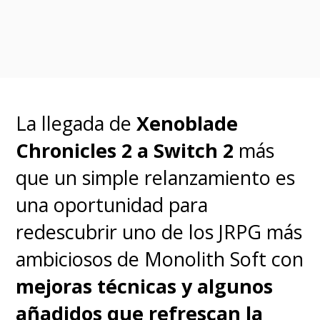
Esto obliga a "Fury", con
Samuel L. Jackson en su mejor
interpretación del personaje,
a regresar a la Tierra y tomar
La llegada de
Xenoblade
cartas en el asunto
. El
Chronicles 2 a Switch 2
más
problema es que él no es el
que un simple relanzamiento es
mismo de antes, tampoco tiene
una oportunidad para
el poder que poseía en el
redescubrir uno de los JRPG más
pasado y sus habilidades se
ambiciosos de Monolith Soft con
encuentran algo desgastadas,
mejoras técnicas y algunos
como se lo recuerdan en más de
añadidos que refrescan la