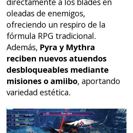
equivocados.
directamente a los blades en
oleadas de enemigos,
ofreciendo un respiro de la
fórmula RPG tradicional.
Además,
Pyra y Mythra
reciben nuevos atuendos
desbloqueables mediante
misiones o amiibo
, aportando
variedad estética.
La conspiración que engloba
toda esta invasión no logra
despegar en estos primeros