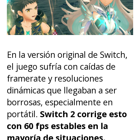
Cuando "Fury" vuelve, todo ha
cambiado. No es el mundo que
dejó al abandonar la Tierra por
largos años. Él ya era diferente
En la versión original de Switch,
después del "Blip". Había
el juego sufría con caídas de
promesas que debía cumplir y
framerate y resoluciones
que quedaron en nada. Solo era
dinámicas que llegaban a ser
necesaria una chispa para
borrosas, especialmente en
encender la mecha.
portátil.
Switch 2 corrige esto
A "Nick" le quedan pocos aliados
con 60 fps estables en la
y, para peor, no sabe cuánto
mayoría de situaciones,