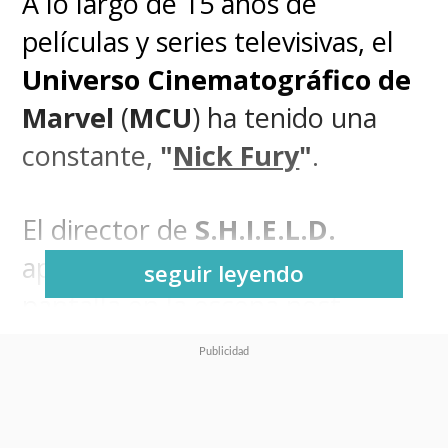
A lo largo de 15 años de
películas y series televisivas, el
Universo Cinematográfico de
Marvel
(
MCU
) ha tenido una
constante,
"
Nick Fury
"
.
El director de
S.H.I.E.L.D.
apareció por primera vez en
seguir leyendo
pantalla en la escena post-
créditos de "Iron Man" en 2008
para hablar con "Tony Stark" de
la "Iniciativa Vengadores". Ese