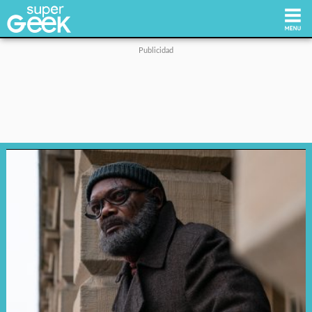
Inicio
Tecnología
Videojuegos
Reviews
Cultura Pop
Streaming
Síguenos: