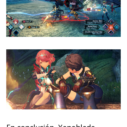
episodios -son seis en total- y no
resulta lo suficientemente
atractiva para dejarnos
intrigados.
Sorpresas no
faltan, pero resta astucia
para lo demás
.
Ya sabemos que hay algo más
allá de los planes de los
"Skrulls", liderados por un
"Gravik" (Kingsley Ben-Adir)
consumido por el resentimiento