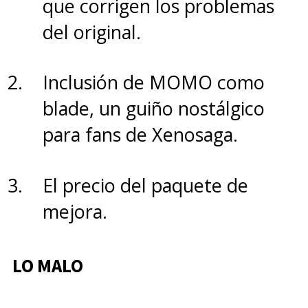
que corrigen los problemas
implacable en su trabajo.
Una
del original.
gran actriz que demuestra un
talento enorme y hace brillar
Inclusión de MOMO como
el material con el que
blade, un guiño nostálgico
dispone
.
para fans de Xenosaga.
Los primeros dos episodios
El precio del paquete de
terminan con importantes
mejora.
sorpresas que cumplen con su
objetivo:
dejarnos esperando
LO MALO
el próximo capítulo
.