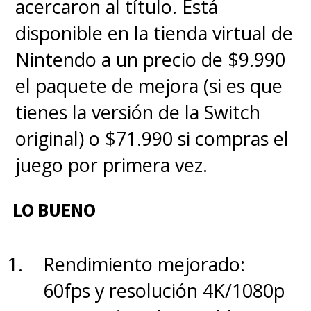
acercaron al título. Está
con lo poco que ha tenido hasta
disponible en la tienda virtual de
ahora.
Nintendo a un precio de $9.990
el paquete de mejora (si es que
Quien sí brilla en cada
tienes la versión de la Switch
momento en el que aparece
original) o $71.990 si compras el
en escena es Olivia Colman
juego por primera vez.
(
The Crown
) como la agente del
MI6 y vieja amiga de "Fury",
LO BUENO
"Sonya Falsworth"
, quien
disfruta del color rojo en su
Rendimiento mejorado:
vestir y con rasgos sociópatas,
60fps y resolución 4K/1080p
absolutamente profesional e