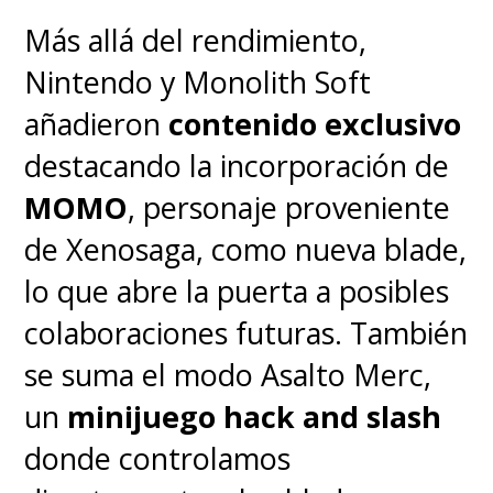
derrotado y con pocas
Más allá del rendimiento,
herramientas a su disposición.
Nintendo y Monolith Soft
Cuando empezamos a
añadieron
contenido exclusivo
explorarlo, "Secret Invasion"
destacando la incorporación de
obtiene sus mejores
MOMO
, personaje proveniente
momentos. Entramos en su
de Xenosaga, como nueva blade,
vida de una forma inédita,
lo que abre la puerta a posibles
presentándonos al "Fury" que
colaboraciones futuras. También
jamás vimos de verdad
. Si
se suma el modo Asalto Merc,
creían que conocíamos todos
un
minijuego hack and slash
sus secretos, estábamos muy
donde controlamos