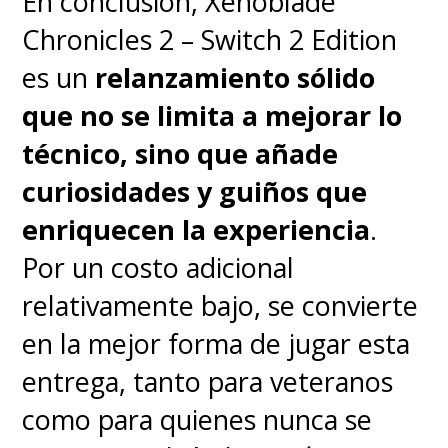
En conclusión, Xenoblade
hacia "Fury" por una promesa no
Chronicles 2 – Switch 2 Edition
cumplida.
Aunque en la previa
es un
relanzamiento sólido
se sentía atractiva la
que no se limita a mejorar lo
incorporación de Emilia
técnico, sino que añade
Clarke como "G'iah", la hija
curiosidades y guiños que
de "Talos" que se pasó a la
enriquecen la experiencia
.
facción radical de su raza, su
Por un costo adicional
personaje parece
relativamente bajo, se convierte
desperdiciado en medio de
en la mejor forma de jugar esta
toda la escala de esta historia
.
entrega, tanto para veteranos
La actriz de "Game of Thrones"
como para quienes nunca se
tampoco puede hacer mucho