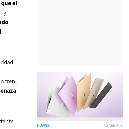
 que el
r y
rado
l
aridad,
n tren,
menaza
rtante
05/08/2026
HUAWEI