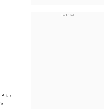
r Brian
iño