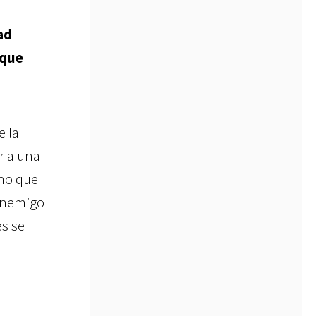
ad
 que
e la
r a una
ino que
 enemigo
es se