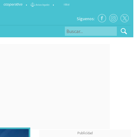
•
•
Síguenos: