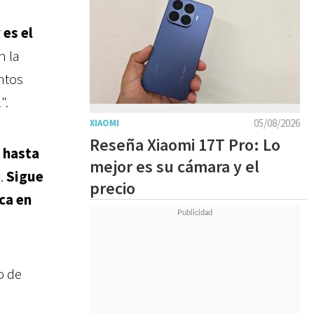
 es el
n la
ntos
".
05/08/2026
XIAOMI
Reseña Xiaomi 17T Pro: Lo
 hasta
mejor es su cámara y el
o
.
Sigue
precio
ca en
o de