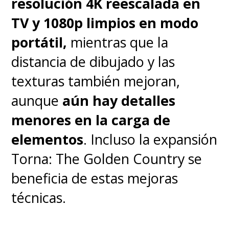
resolución 4K reescalada en
de términos difíciles y
TV y 1080p limpios en modo
palabras muy bien
portátil,
mientras que la
pronunciadas, no logra
distancia de dibujado y las
convencer
.
texturas también mejoran,
aunque
aún hay detalles
Incluso, llega a ser incoherente y
menores en la carga de
repetitiva, a lo que el montaje y
elementos
. Incluso la expansión
la edición tampoco ayuda. Hay
Torna: The Golden Country se
secuencias que son cortadas de
beneficia de estas mejoras
golpe para dar paso a otra
técnicas.
acción completamente
diferente, con un constante