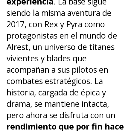
experiencia
. La base sigue
lucha armada en tiempo
siendo la misma aventura de
récord, evitar la invasión del
2017, con Rex y Pyra como
Imperium y, en el proceso,
protagonistas en el mundo de
impedir que la aldea se
Alrest, un universo de titanes
destruya en exceso.
Tienen
vivientes y blades que
éxito y, a la vez fallan, en dos de
acompañan a sus pilotos en
esos objetivos.
combates estratégicos. La
historia, cargada de épica y
Gran parte del metraje de la
drama, se mantiene intacta,
cinta -que dura dos horas con 3
pero ahora se disfruta con un
minutos, 10 menos que la
rendimiento que por fin hace
anterior- corre en la batalla, con