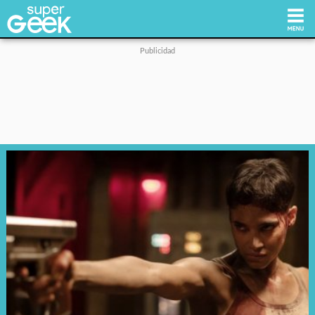
Inicio
Tecnología
Videojuegos
Reviews
Cultura Pop
Streaming
Síguenos: