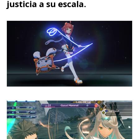
justicia a su escala.
naves espaciales, grandísimas
explosiones y, nuevamente,
un
exceso del recurso de la
cámara lenta
. Si bien es el
sello del director, ya no está
al servicio de amplificar la
épica de lo que sucede en
pantalla, sino que termina
convirtiéndose en algo
absolutamente banal.