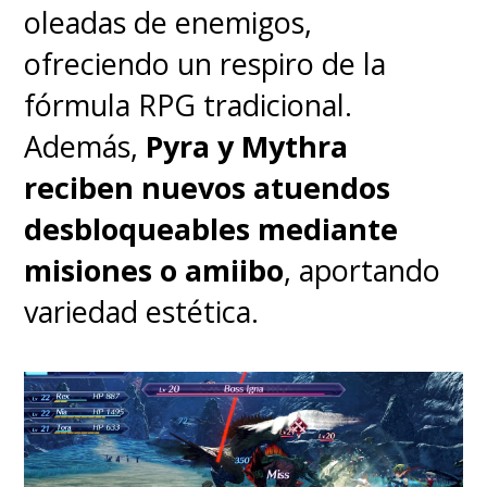
oleadas de enemigos,
que tiene
planes para dos o
ofreciendo un respiro de la
incluso cuatro cintas más de
fórmula RPG tradicional.
Rebel Moon
,
pero no entrarán
Además,
Pyra y Mythra
a fase de producción en el
reciben nuevos atuendos
futuro cercano
.
desbloqueables mediante
misiones o amiibo
, aportando
Lo que sí se puede esperar
variedad estética.
pronto son las
ediciones del
director de ambas partes
(cada una alcanzaría las tres
horas) que llegarían juntas al
gigante del streaming, aún sin