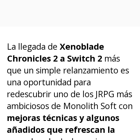
Luego de reunir a los mejores
La llegada de
Xenoblade
guerreros que la galaxia pudo
Chronicles 2 a Switch 2
más
proporcionar para comenzar
que un simple relanzamiento es
una revolución a pequeña
una oportunidad para
escala, nuestros protagonistas
redescubrir uno de los JRPG más
regresan a
Veldt
para enfrentar
ambiciosos de Monolith Soft con
su destino:
cosechar trigo en
mejoras técnicas y algunos
cámara ultra lenta, entrenar
añadidos que refrescan la
granjeros en el arte de la