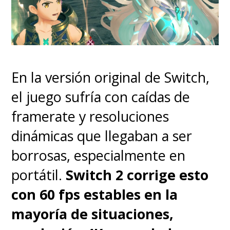
Hay un uso y abuso del recurso
que termina agotando.
En la versión original de Switch,
el juego sufría con caídas de
framerate y resoluciones
dinámicas que llegaban a ser
borrosas, especialmente en
portátil.
Switch 2 corrige esto
con 60 fps estables en la
La historia es caótica y la
mayoría de situaciones,
entrega de los textos, llenos