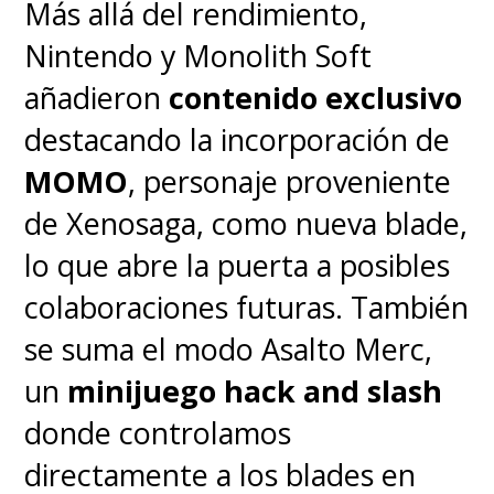
Más allá del rendimiento,
juego de enfoque / desenfoque
Nintendo y Monolith Soft
que también distrae en exceso.
añadieron
contenido exclusivo
A pesar de ganar la batalla y
destacando la incorporación de
destruir un montón de cosas,
el
MOMO
, personaje proveniente
cierre de la historia es
de Xenosaga, como nueva blade,
apresurado y nada
lo que abre la puerta a posibles
conclusivo.
colaboraciones futuras. También
se suma el modo Asalto Merc,
¿Qué va a suceder con esta
un
minijuego hack and slash
guerrilla, que ya demostró
donde controlamos
que puede hacer caer a
directamente a los blades en
Imperium?
Snyder ha declarado