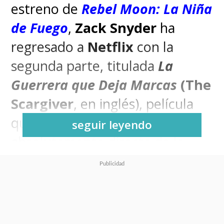
estreno de
Rebel Moon: La Niña
de Fuego
,
Zack Snyder
ha
regresado a
Netflix
con la
segunda parte, titulada
La
Guerrera que Deja Marcas
(The
Scargiver
, en inglés), película
que es una secuela
seguir leyendo
absolutamente directa de la
anterior -no hay rango de
tiempo entre una y otra- y que,
a pesar de las críticas
negativas, se mantiene en el