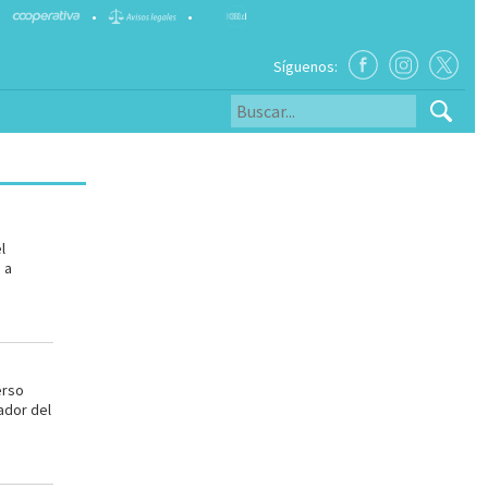
•
•
Síguenos:
l
 a
erso
ador del