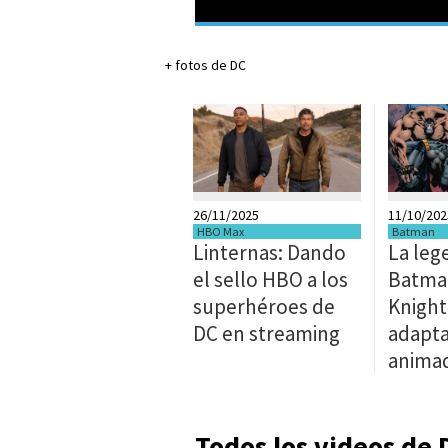
+ fotos de DC
26/11/2025
11/10/202
HBO Max
Batman
Linternas: Dando
La leg
el sello HBO a los
Batma
superhéroes de
Knight
DC en streaming
adapta
anima
Todos los videos de 