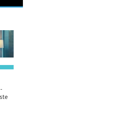
|
-
Este