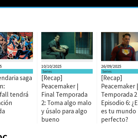
5
10/10/2025
26/09/2025
Series
Series
endaria saga
[Recap]
[Recap]
n:
Peacemaker |
Peacemaker 
fall tendrá
Final Temporada
Temporada 2 
ción
2: Toma algo malo
Episodio 6: ¿
da
y úsalo para algo
es tu mundo
bueno
perfecto?
DC