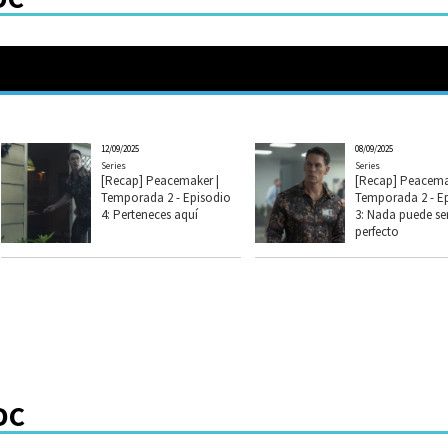
12/09/2025
08/09/2025
Series
Series
[Recap] Peacemaker |
[Recap] Peacema
Temporada 2 - Episodio
Temporada 2 - E
4: Perteneces aquí
3: Nada puede se
perfecto
DC