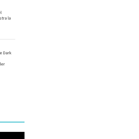
l
tra la
e Dark
ler