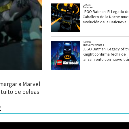
17/04/2026
Batman
LEGO Batman: El Legado de
Caballero de la Noche mues
evolución de la Baticueva
12/12/2025
The Game Awards
LEGO Batman: Legacy of th
Knight confirma fecha de
lanzamiento con nuevo trái
margar a Marvel
tuito de peleas
C