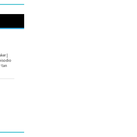
ker |
pisodio
r tan