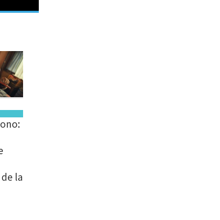
Mono:
e
 de la