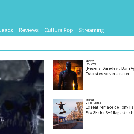
uegos
Reviews
Cultura Pop
Streaming
04/03/2025
Reviews
[Reseña] Daredevil: Born Ag
Esto sí es volver a nacer
04/03/2025
Videojuegos
Es real: remake de Tony H
Pro Skater 3+4 llegará est