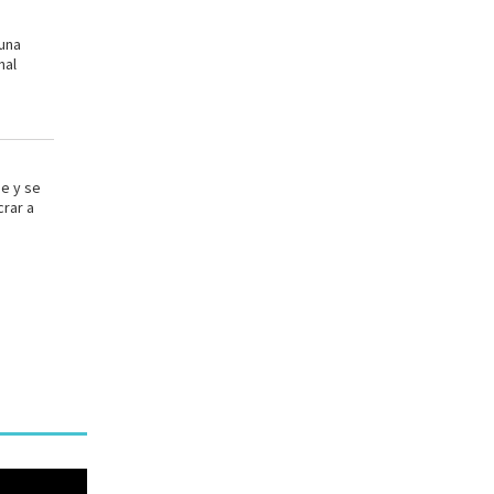
 una
nal
e y se
crar a