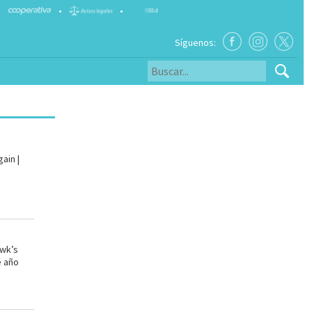
•
•
Síguenos:
ain |
awk’s
e año