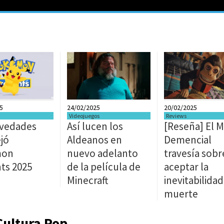
5
24/02/2025
20/02/2025
Videojuegos
Reviews
ovedades
Así lucen los
[Reseña] El 
jó
Aldeanos en
Demencial
mon
nuevo adelanto
travesía sobr
ts 2025
de la película de
aceptar la
Minecraft
inevitabilidad
muerte
Cultura Pop