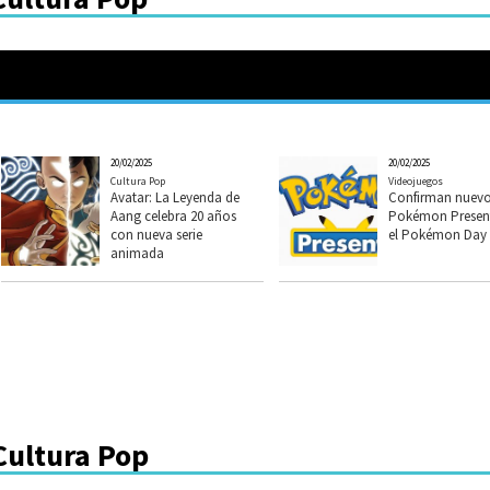
20/02/2025
20/02/2025
Cultura Pop
Videojuegos
Avatar: La Leyenda de
Confirman nuev
Aang celebra 20 años
Pokémon Present
con nueva serie
el Pokémon Day
animada
Cultura Pop