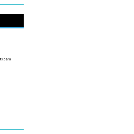
o
s para