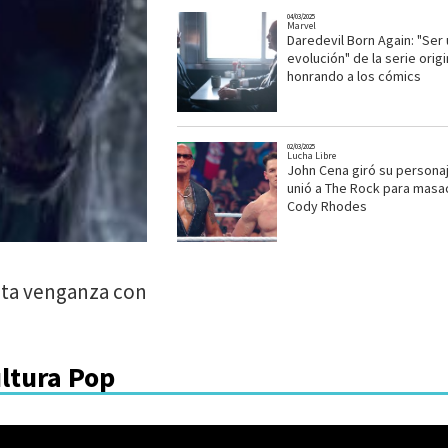
04/03/2025
Marvel
Daredevil Born Again: "Ser
evolución" de la serie origi
honrando a los cómics
02/03/2025
Lucha Libre
John Cena giró su personaj
unió a The Rock para masa
Cody Rhodes
nta venganza con
ultura Pop