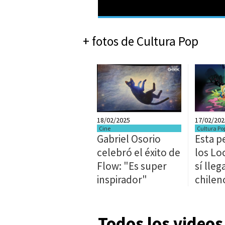
+ fotos de Cultura Pop
18/02/2025
17/02/202
Cine
Cultura Po
Gabriel Osorio
Esta p
celebró el éxito de
los Lo
Flow: "Es super
sí lleg
inspirador"
chilen
Todos los videos