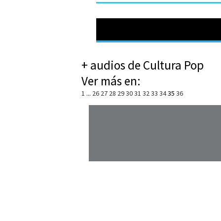
+ audios de Cultura Pop
Ver más en:
1
...
26
27
28
29
30
31
32
33
34
35
36