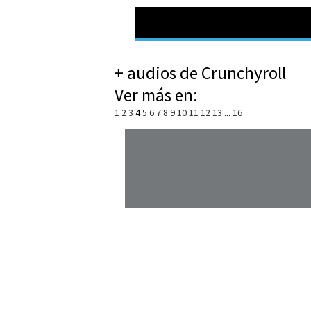
+ audios de Crunchyroll
Ver más en:
1
2
3
4
5
6
7
8
9
10
11
12
13
...
16