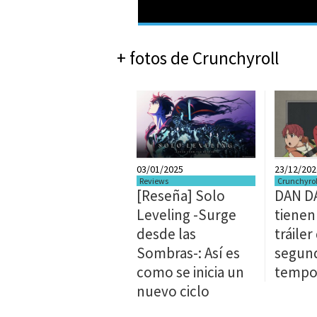
+ fotos de Crunchyroll
03/01/2025
23/12/202
Reviews
Crunchyrol
[Reseña] Solo
DAN DA
Leveling -Surge
tienen
desde las
tráiler
Sombras-: Así es
segun
como se inicia un
tempo
nuevo ciclo