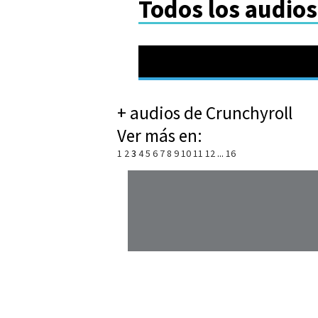
Todos los audios
+ audios de Crunchyroll
Ver más en:
1
2
3
4
5
6
7
8
9
10
11
12
...
16