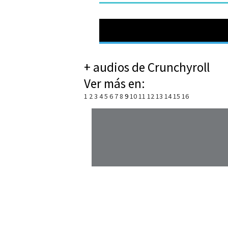
+ audios de Crunchyroll
Ver más en:
1
2
3
4
5
6
7
8
9
10
11
12
13
14
15
16