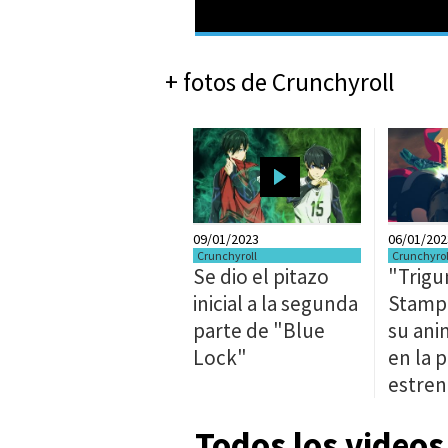
+ fotos de Crunchyroll
09/01/2023
06/01/202
Crunchyroll
Crunchyrol
Se dio el pitazo
"Trigu
inicial a la segunda
Stamp
parte de "Blue
su ani
Lock"
en la p
estre
Todos los videos