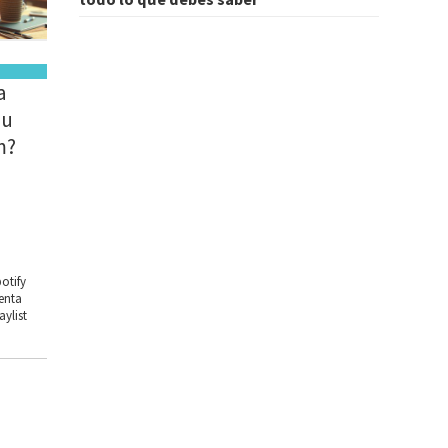
a
su
m?
otify
enta
aylist