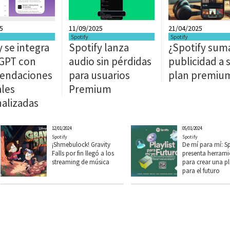
5
11/09/2025
21/04/2025
Spotify
Spotify
y se integra
Spotify lanza
¿Spotify sum
GPT con
audio sin pérdidas
publicidad a 
endaciones
para usuarios
plan premiu
les
Premium
alizadas
12/01/2024
05/01/2024
Spotify
Spotify
¡Shmebulock! Gravity
De mí para mí: Sp
Falls por fin llegó a los
presenta herrami
streaming de música
para crear una pl
para el futuro