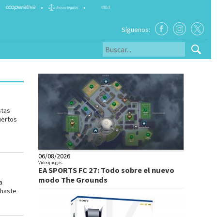
•
•
Síguenos:
stas
iertos
06/08/2026
Videojuegos
EA SPORTS FC 27: Todo sobre el nuevo
modo The Grounds
a
chaste