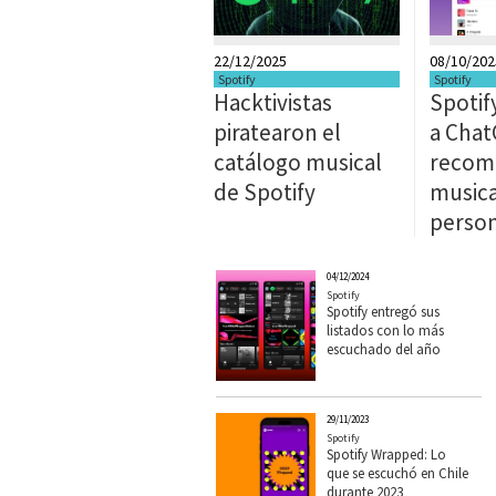
22/12/2025
08/10/202
Spotify
Spotify
Hacktivistas
Spotif
piratearon el
a Chat
catálogo musical
recom
de Spotify
musica
person
04/12/2024
Spotify
Spotify entregó sus
listados con lo más
escuchado del año
29/11/2023
Spotify
Spotify Wrapped: Lo
que se escuchó en Chile
durante 2023