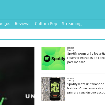
uegos
Reviews
Cultura Pop
Streaming
22/05/2026
Spotify
Spotify permitirá a los arti
reservar entradas de conc
para los fans
12/05/2026
Spotify
Spotify lanza un "Wrapped
histórico" que te muestra l
primera canción que escu