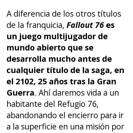
La serie de "Rebuild of
A diferencia de los otros títulos
Evangelion" ha estamos
de la franquicia,
Fallout 76
es
marcada por los retrasos: la
un juego multijugador de
primera entrega llegó en
mundo abierto que se
septiembre de 2007 y la
desarrolla mucho antes de
segunda se estrenó en junio de
cualquier título de la saga, en
2009, pero la tercera debutó en
el 2102, 25 años tras la Gran
noviembre de 2012 y la cuarta
Guerra
. Ahí daremos vida a un
recién pudo ver la luz en marzo
habitante del Refugio 76,
de 2021, más de ocho años
abandonando el encierro para ir
después de la anterior.
a la superficie en una misión por