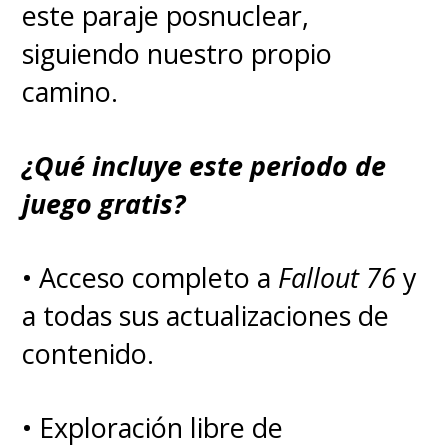
este paraje posnuclear,
El proyecto, que reunió a gran
siguiendo nuestro propio
parte del equipo que trabajo en
camino.
la clásica serie, presentó varios
cambios, como una
¿Qué incluye este periodo de
presentación más rápida de
juego gratis?
"
Kaworu
" y la introducción de
personajes nuevos, como la
• Acceso completo a
Fallout 76
y
popular "
Mari
". Si bien la
a todas sus actualizaciones de
primera película es la que más
contenido.
se acerca a lo que vimos en la
serie, finalizando con la batalla
• Exploración libre de
contra el ángel "Ramiel", es