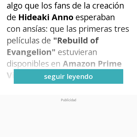
algo que los fans de la creación
de
Hideaki Anno
esperaban
con ansías: que las primeras tres
películas de
"Rebuild of
Evangelion"
estuvieran
disponibles en
Amazon Prime
Video
.
seguir leyendo
Aquello no pasó y nunca hubo
una explicación oficial desde la
plataforma, que seguía
prometiendo que se encontraba