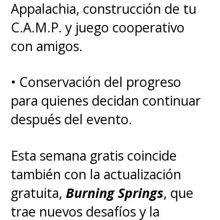
Appalachia, construcción de tu
desde la segunda entrega
C.A.M.P. y juego cooperativo
cinematográfica que
con amigos.
empezamos a notar las
diferencias.
• Conservación del progreso
para quienes decidan continuar
La última película ha sido un
después del evento.
éxito que demuestra que la
franquicia sigue gozando de
Esta semana gratis coincide
buena salud, con
también con la actualización
una
recaudación que ya
gratuita,
Burning Springs
, que
superó los 9 mil millones de
trae nuevos desafíos y la
yenes
,
llegando a 9,16 mil