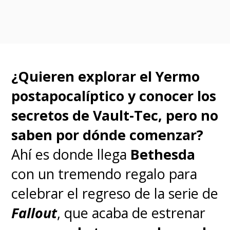
Alone
", "
Evangelion: 2.0 You
Can (Not) Advance
",
"
Evangelion: 3.0 You Can
(Not) Redo
" y
"Evangelion:
¿Quieren explorar el Yermo
3.0+1.0 Thrice Upon A Time".
postapocalíptico y conocer los
secretos de Vault-Tec, pero no
Y la última estando disponible
saben por dónde comenzar?
en el resto del mundo cinco
Ahí es donde llega
Bethesda
meses después de su estreno
con un tremendo regalo para
en Japón
, con subtítulos y
celebrar el regreso de la serie de
también con doblaje en
Fallout
, que acaba de estrenar
español
,
según el comunicado