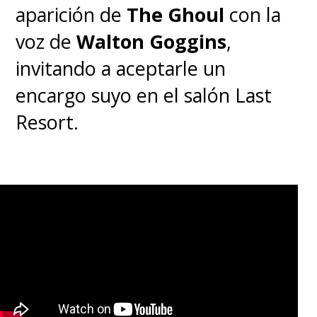
aparición de
The Ghoul
con la
millones de yenes hasta la
voz de
Walton Goggins
,
última revisión
. Esto equivale a
invitando a aceptarle un
unos 83,2 millones de dólares.
encargo suyo en el salón Last
Resort.
Evangelion:3.0+1.01
THRICE UPON A TIME on
Prime Video on August
13th in over 240 countries
and territories excluding
Japan.
https://t.co/GdQYZQKag