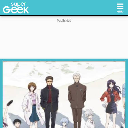
Inicio
Tecnología
Videojuegos
Reviews
Cultura Pop
Streaming
Síguenos: