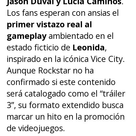
Jason Duval y Lucía Caminos
.
escrito por Shirin Najafi
Los fans esperan con ansias el
primer vistazo real al
♦ Episodio 9: "El príncipe y el
gameplay
ambientado en el
producto", escrito por Ari John
estado ficticio de
Leonida
,
Kaplan y Eric Kaplan
inspirado en la icónica Vice City.
Aunque Rockstar no ha
♦ Episodio 10: "All The Way
confirmado si este contenido
Down", escrito por David X.
será catalogado como el “tráiler
Cohen
3”, su formato extendido busca
marcar un hito en la promoción
El regreso en gloria y majestad
de videojuegos.
incluye a todo el elenco de