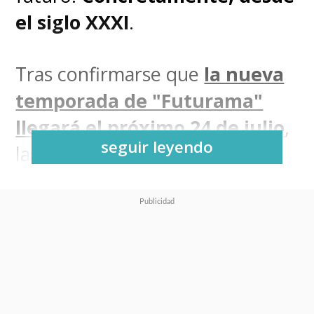
el siglo XXXI
.
Tras confirmarse que
la nueva
temporada de "Futurama"
llegará el próximo 24 de julio
,
seguir leyendo
las dudas comenzaron a
instalarse en
Latinoamérica
.
Los nuevos episodios
protagonizados por
"Philip J.
Fry", "Leela" y "Bender"
se
presentarán en el streaming