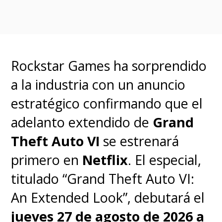
♦ Episodio 2: "Children Of A
Lesser Bog", escrito por Eric
Horsted
Rockstar Games ha sorprendido
a la industria con un anuncio
♦ Episodio 3: "How The West
estratégico confirmando que el
Was 1010001", escrito por Nona
adelanto extendido de
Grand
di Spargement
Theft Auto VI
se estrenará
primero en
Netflix
. El especial,
♦ Episodio 4: "Parásitos
titulado “Grand Theft Auto VI:
recuperados", escrito por Maiya
An Extended Look”, debutará el
Williams
jueves 27 de agosto de 2026 a