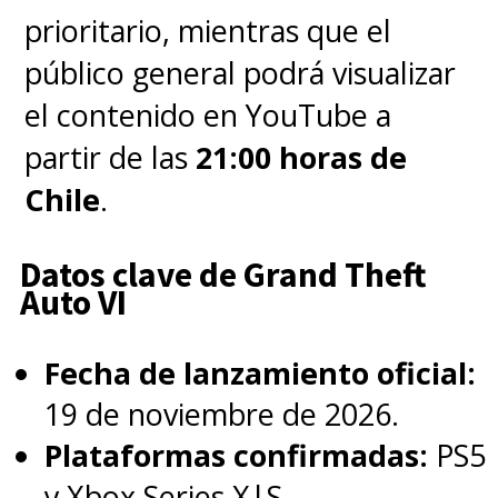
prioritario, mientras que el
dar nuevamente su voz
público general podrá visualizar
a
"Bender Doblador
el contenido en YouTube a
Rodríguez"
y otros
partir de las
21:00 horas de
personajes en los nuevos
Chile
.
episodios.
Datos clave de Grand Theft
Auto VI
Fecha de lanzamiento oficial:
19 de noviembre de 2026.
Plataformas confirmadas:
PS5
y Xbox Series X|S.