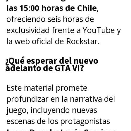
♦ Episodio 5: "Related To Items
las 15:00 horas de Chile
,
You've Viewed", escrito por
ofreciendo seis horas de
David A. Goodman
exclusividad frente a YouTube y
la web oficial de Rockstar.
♦ Episodio 6: "I Know What You
¿Qué esperar del nuevo
Did Last Xmas", escrito por Ariel
adelanto de GTA VI?
Ladensohn
Este material promete
♦ Episodio 7: "Furia contra la
profundizar en la narrativa del
vacuna", escrito por Cody Ziglar
juego, incluyendo nuevas
escenas de los protagonistas
♦ Episodio 8: "Zapp se cancela",