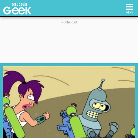
Inicio
Tecnología
Videojuegos
Reviews
Cultura Pop
Streaming
Síguenos: