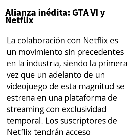
voces original, con
Billy West
,
Alianza inédita: GTA VI y
Netflix
que interpreta a "Fry",
"Zoidberg" y al "Profesor Hubert
La colaboración con Netflix es
J. Farnsworth", y
Katey Sagal
, la
un movimiento sin precedentes
voz de "Leela", junto con
Tress
en la industria, siendo la primera
MacNeille, Maurice LaMarche,
vez que un adelanto de un
Lauren Tom, Phil LaMarr y
videojuego de esta magnitud se
David Herman.
estrena en una plataforma de
streaming con exclusividad
También vuelve
John
temporal. Los suscriptores de
DiMaggio
luego de que
el actor
Netflix tendrán acceso
lograra cerrar un acuerdo
para