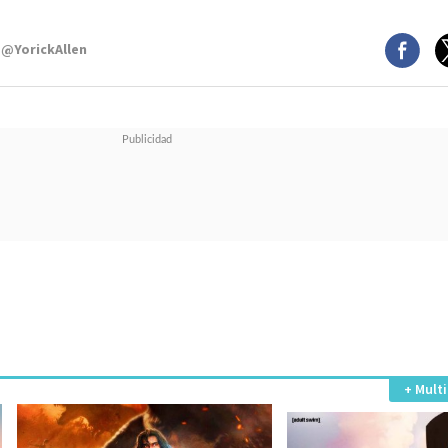
 @YorickAllen
+ Mult