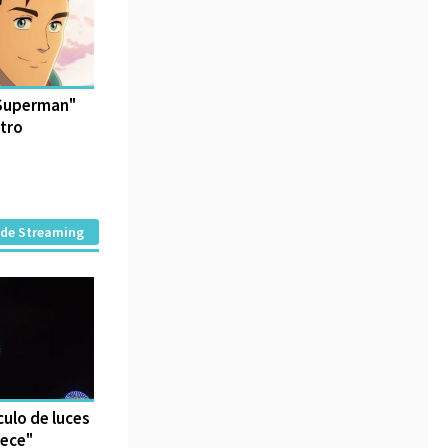
 Superman"
ntro
 de Streaming
culo de luces
iece"