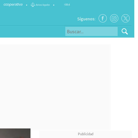
•
•
Síguenos: