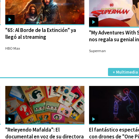
"65: Al Borde de la Extinción" ya
"My Adventures With
llegó al streaming
nos regala su genial i
16/06/2023
14/06/2023
HBO Max
Superman
+ Multimedia
"Releyendo Mafalda": El
El fantástico espectá
documental en voz de su directora
con drones de "One P