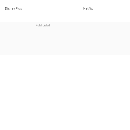
26/09/2023
28/08/2023
Disney Plus
Netflix