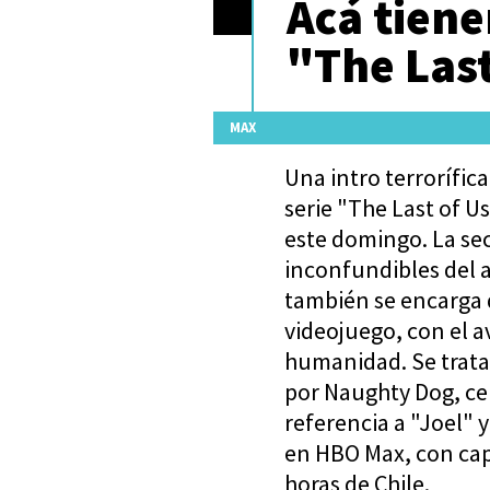
Acá tiene
"The Last
MAX
Una intro terrorífi
serie "The Last of U
este domingo. La se
inconfundibles del 
también se encarga d
videojuego, con el a
humanidad. Se trata 
por Naughty Dog, ce
referencia a "Joel" y
en HBO Max, con cap
horas de Chile.