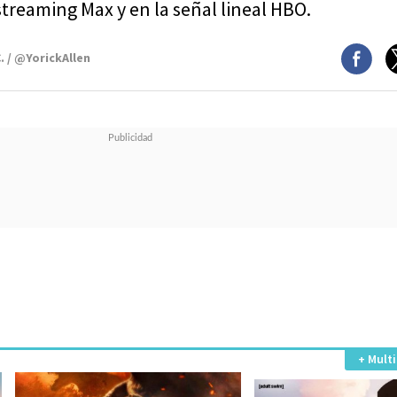
 streaming Max y en la señal lineal HBO.
. / @YorickAllen
+ Mult