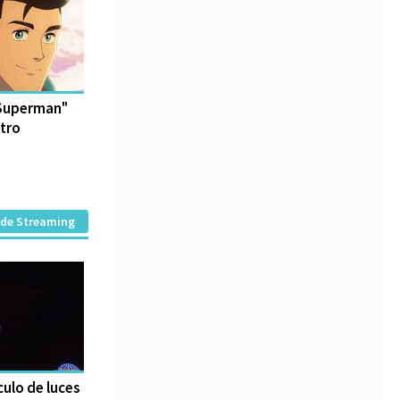
 Superman"
ntro
 de Streaming
culo de luces