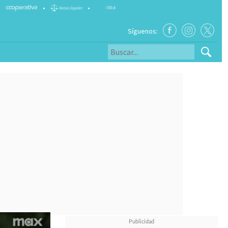
•
•
Síguenos: