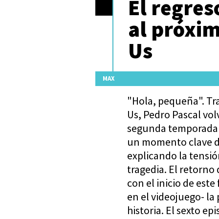
El regres
al próxim
Us
MAX
"Hola, pequeña". Tra
Us, Pedro Pascal vol
segunda temporada e
un momento clave de 
explicando la tensión
tragedia. El retorno
con el inicio de est
en el videojuego- la
historia. El sexto ep