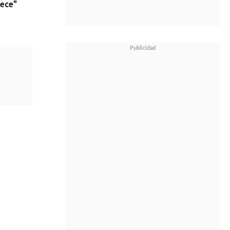
iece"