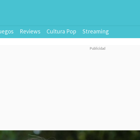
uegos
Reviews
Cultura Pop
Streaming