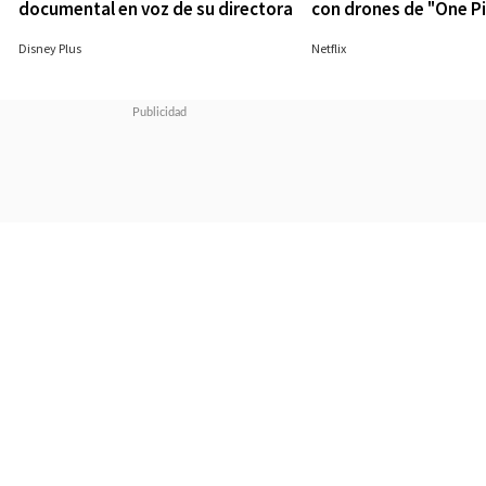
documental en voz de su directora
con drones de "One P
26/09/2023
28/08/2023
Disney Plus
Netflix