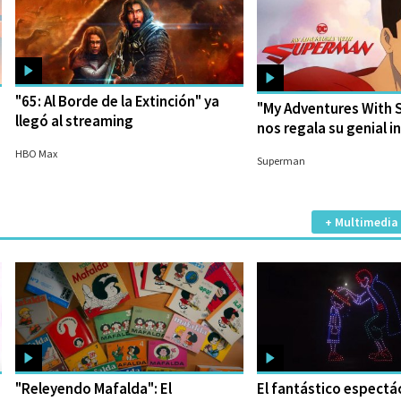
"65: Al Borde de la Extinción" ya
"My Adventures With
llegó al streaming
nos regala su genial i
16/06/2023
14/06/2023
HBO Max
Superman
+ Multimedia
"Releyendo Mafalda": El
El fantástico espectá