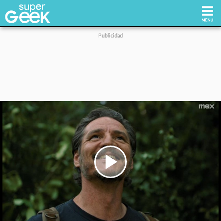
Inicio
Tecnología
Videojuegos
Reviews
Cultura Pop
Play
Video
Streaming
Síguenos: