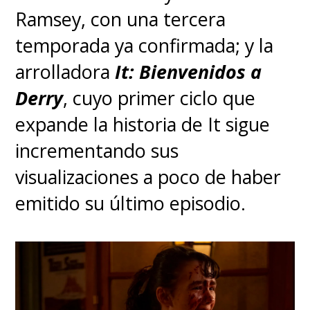
Ramsey, con una tercera
temporada ya confirmada; y la
arrolladora
It: Bienvenidos a
Derry
, cuyo primer ciclo que
expande la historia de It sigue
incrementando sus
visualizaciones a poco de haber
emitido su último episodio.
Se estrenará en algunos cines
y HBO Max en EE.UU. el 31 de
marzo
, pero en Chile aún no