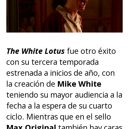
hay fecha para su llegada a la
pantalla grande con
el aumento
de las restricciones en el plan
Paso a Paso del Gobierno
.
The White Lotus
fue otro éxito
con su tercera temporada
estrenada a inicios de año, con
la creación de
Mike White
teniendo su mayor audiencia a la
fecha a la espera de su cuarto
ciclo. Mientras que en el sello
Max Original
también hay caras