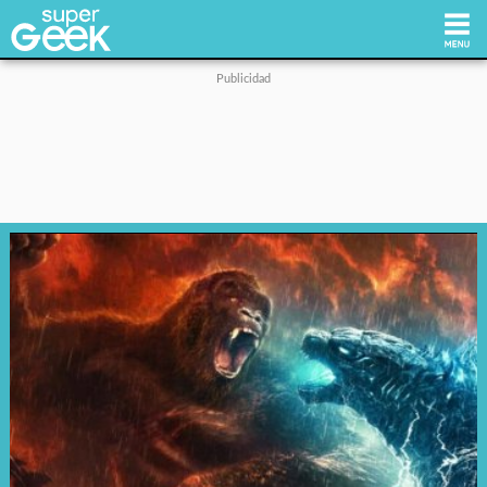
Inicio
Tecnología
Videojuegos
Reviews
Cultura Pop
Streaming
Síguenos: