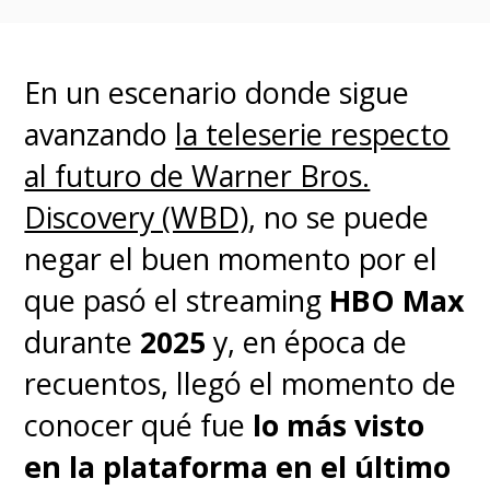
han seguido las informaciones
respecto a la película,
En un escenario donde sigue
considerando los juguetes y que
avanzando
la teleserie respecto
hasta el propio director
Adam
al futuro de Warner Bros.
Wingard
compartió
una foto en
Discovery (WBD)
, no se puede
su cuenta de Instagram
junto a
negar el buen momento por el
una figura del famoso mecha.
que pasó el streaming
HBO Max
durante
2025
y, en época de
A estas alturas, ya nos
recuentos, llegó el momento de
estamos imaginando a
conocer qué fue
lo más visto
"Godzilla" y "Kong" dejando a
en la plataforma en el último
un lado sus diferencias y