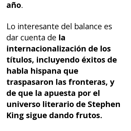
año
.
uniéndose para enfrentar a
esta amenaza.
Lo interesante del balance es
dar cuenta de
la
Acá uno no va por la historia,
internacionalización de los
uno va por los monstruos
títulos, incluyendo éxitos de
gigantes agarrándose a combos
habla hispana que
y, con esto,
se anotaron un
traspasaron las fronteras, y
enorme punto
. Vean también
de que la apuesta por el
el afiche chino, que remarca la
universo literario de Stephen
presencia de los monstruos
King sigue dando frutos.
titulares.