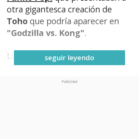
otra gigantesca creación de
Toho
que podría aparecer en
"Godzilla vs. Kong"
.
Lo decíamos en condicional,
seguir leyendo
pues muchas veces una figura
de acción inspirada en una
película responde más al
merchandising y no refleja
necesariamente lo que se podrá
ver en la pantalla grande.