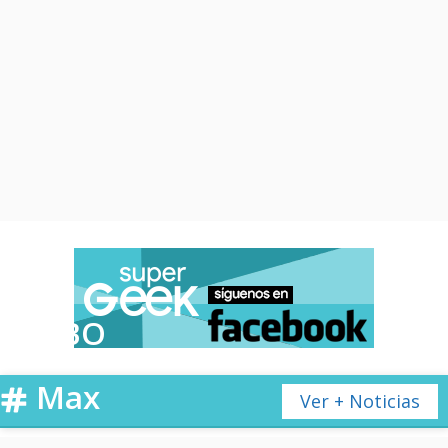
HBO
Max
Ver + Noticias