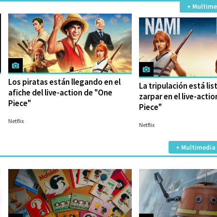
+ Multime
Los piratas están llegando en el
La tripulación está lis
afiche del live-action de "One
zarpar en el live-acti
Piece"
Piece"
22/08/2023
17/08/2023
Netflix
Netflix
+ Multimedia