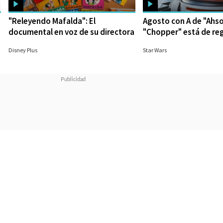
"Releyendo Mafalda": El
Agosto con A de "Ahs
documental en voz de su directora
"Chopper" está de re
26/09/2023
18/08/2023
Disney Plus
Star Wars