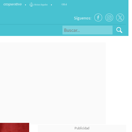
•
•
Síguenos: