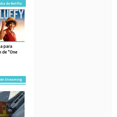
dia de Netflix
ta para
on de "One
 de Streaming