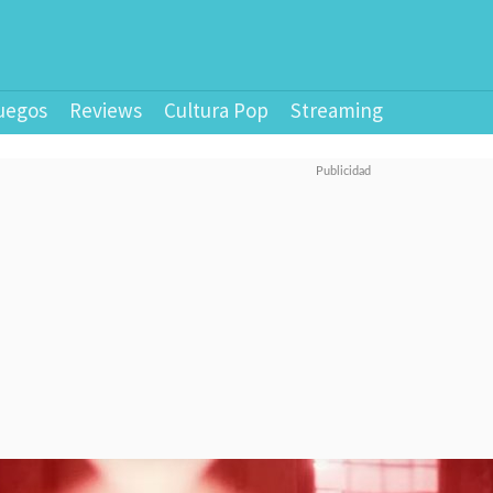
uegos
Reviews
Cultura Pop
Streaming