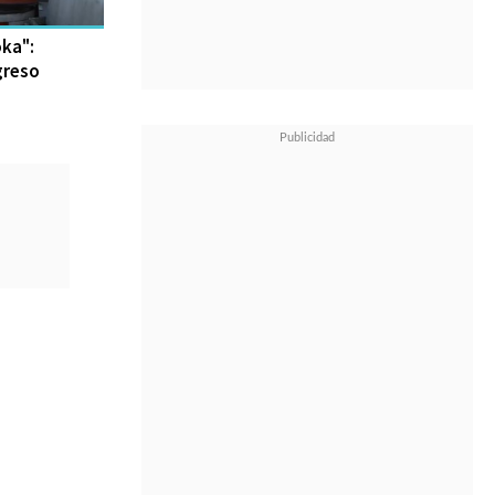
oka":
greso