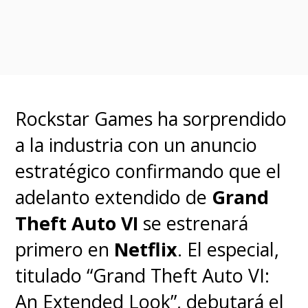
por
Ramin Zahed
, editor en
jefe de
Animation Magazine
y
que también ha estado detrás
de los libros de arte de "Spider-
Man: Into the Spider-Verse" y de
Rockstar Games ha sorprendido
DreamWorks Animation. En sus
a la industria con un anuncio
páginas llenas de arte
estratégico confirmando que el
conceptual, diseños, sketches y
adelanto extendido de
Grand
comentarios podrán explorar
Theft Auto VI
se estrenará
todo el proceso para la creación
primero en
Netflix
. El especial,
de esta fantástica aventura que
titulado “Grand Theft Auto VI:
desafió los límites de la
An Extended Look”, debutará el