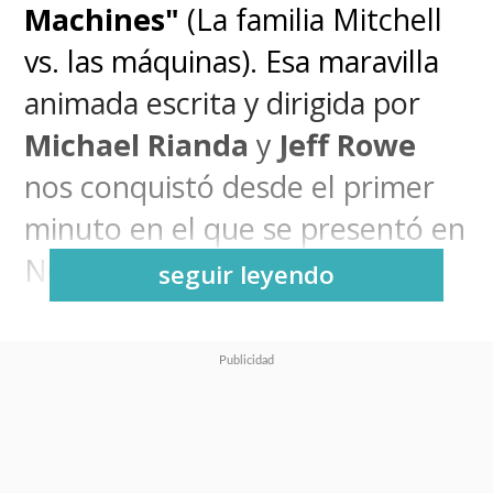
Machines"
(La familia Mitchell
vs. las máquinas). Esa maravilla
animada escrita y dirigida por
Michael Rianda
y
Jeff Rowe
nos conquistó desde el primer
minuto en el que se presentó en
Netflix en abril pasado.
seguir leyendo
Esta grandiosa apuesta animada
de
Sony Pictures Animation
tiene un gran defecto: que no
pudimos verla en la gran