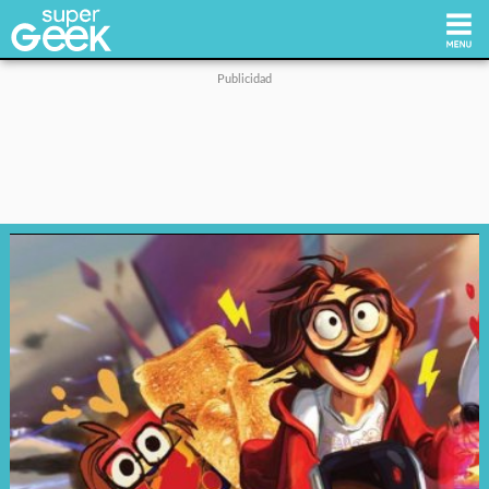
Inicio
Tecnología
Videojuegos
Reviews
Cultura Pop
Streaming
Síguenos: