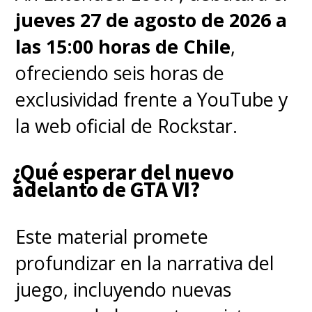
animación para entregarnos una
jueves 27 de agosto de 2026 a
película inolvidable (y sus
las 15:00 horas de Chile
,
malignos Furbys).
ofreciendo seis horas de
exclusividad frente a YouTube y
¡QUÉ COMIENCE LA COSECHA
la web oficial de Rockstar.
OSCURA!
¿Qué esperar del nuevo
adelanto de GTA VI?
Este material promete
profundizar en la narrativa del
juego, incluyendo nuevas