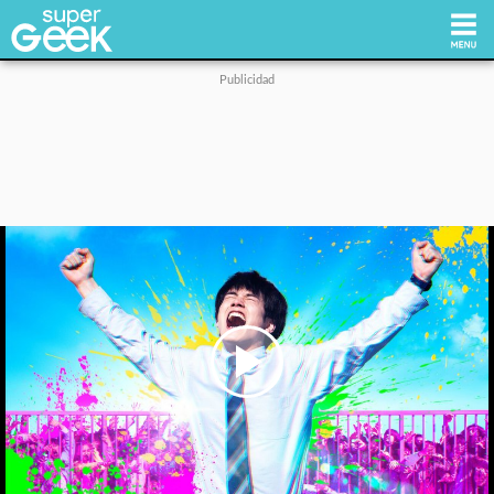
Inicio
Tecnología
Videojuegos
Reviews
Cultura Pop
Play
Video
Streaming
Síguenos: